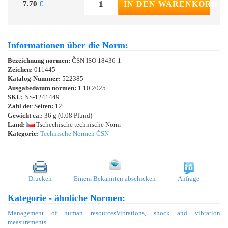
7.70
€
IN DEN WARENKORB
Informationen über die Norm:
Bezeichnung normen:
ČSN ISO 18436-1
Zeichen:
011445
Katalog-Nummer:
522385
Ausgabedatum normen:
1.10.2025
SKU:
NS-1241449
Zahl der Seiten:
12
Gewicht ca.:
36 g (0.08 Pfund)
Land:
Tschechische technische Norm
Kategorie:
Technische Normen ČSN
Drucken
Einem Bekannten abschicken
Anfrage
Kategorie - ähnliche Normen:
Management of human resources
Vibrations, shock and vibration
measurements