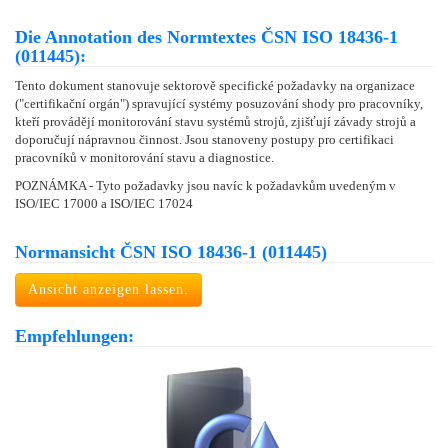
Die Annotation des Normtextes ČSN ISO 18436-1
(011445):
Tento dokument stanovuje sektorově specifické požadavky na organizace
("certifikační orgán") spravující systémy posuzování shody pro pracovníky,
kteří provádějí monitorování stavu systémů strojů, zjišťují závady strojů a
doporučují nápravnou činnost. Jsou stanoveny postupy pro certifikaci
pracovníků v monitorování stavu a diagnostice.
POZNÁMKA - Tyto požadavky jsou navíc k požadavkům uvedeným v
ISO/IEC 17000 a ISO/IEC 17024
Normansicht ČSN ISO 18436-1 (011445)
Ansicht anzeigen lassen.
Empfehlungen: