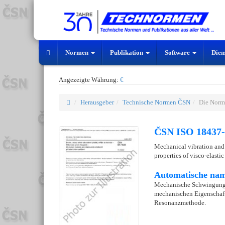
Normen
Publikation
Software
Dien
Angezeigte Währung:
€
Herausgeber
Technische Normen ČSN
Die Norm
ČSN ISO 18437-
Mechanical vibration and
properties of visco-elasti
Automatische nam
Mechanische Schwingung
mechanischen Eigenschafte
Resonanzmethode.