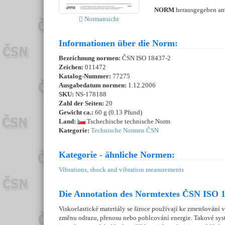
NORM
herausgegeben a
Normansicht
Informationen über die Norm:
Bezeichnung normen:
ČSN ISO 18437-2
Zeichen:
011472
Katalog-Nummer:
77275
Ausgabedatum normen:
1.12.2006
SKU:
NS-178188
Zahl der Seiten:
20
Gewicht ca.:
60 g (0.13 Pfund)
Land:
Tschechische technische Norm
Kategorie:
Technische Normen ČSN
Kategorie - ähnliche Normen:
Vibrations, shock and vibration measurements
Die Annotation des Normtextes ČSN ISO 1
Viskoelastické materiály se široce používají ke zmenšování v
změnu odrazu, přenosu nebo pohlcování energie. Takové sys