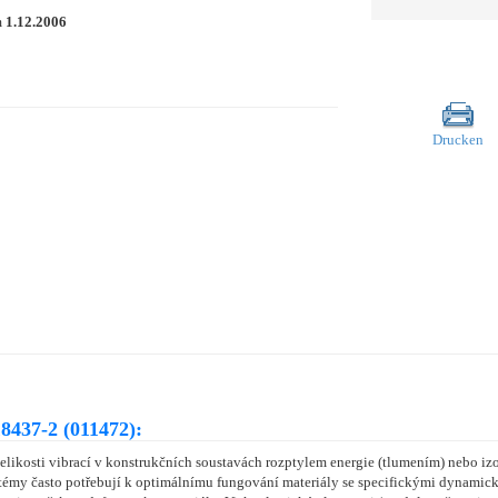
m
1.12.2006
Drucken
8437-2 (011472):
elikosti vibrací v konstrukčních soustavách rozptylem energie (tlumením) nebo izol
témy často potřebují k optimálnímu fungování materiály se specifickými dynamic