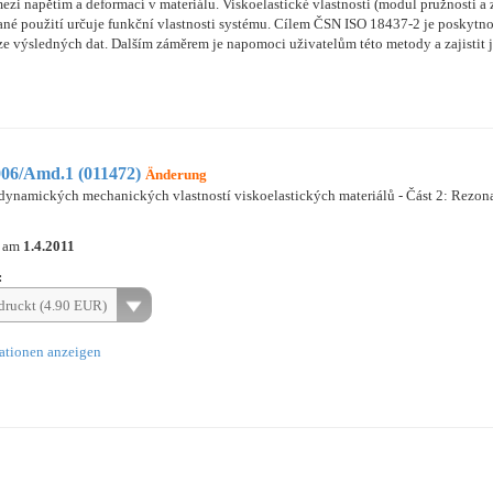
i napětím a deformací v materiálu. Viskoelastické vlastnosti (modul pružnosti a zt
dané použití určuje funkční vlastnosti systému. Cílem ČSN ISO 18437-2 je poskytn
e výsledných dat. Dalším záměrem je napomoci uživatelům této metody a zajistit j
06/Amd.1 (011472)
Änderung
í dynamických mechanických vlastností viskoelastických materiálů - Část 2: Rezon
n am
1.4.2011
:
ruckt (4.90 EUR)
ationen anzeigen