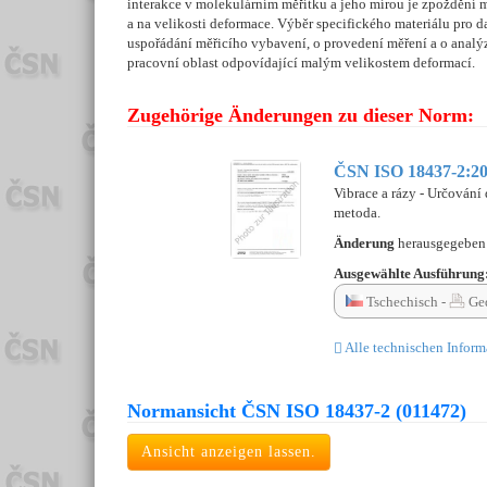
interakce v molekulárním měřítku a jeho mírou je zpoždění mez
a na velikosti deformace. Výběr specifického materiálu pro 
uspořádání měřicího vybavení, o provedení měření a o analýz
pracovní oblast odpovídající malým velikostem deformací.
Zugehörige Änderungen zu dieser Norm:
ČSN ISO 18437-2:20
Vibrace a rázy - Určován
metoda.
Änderung
herausgegebe
Ausgewählte Ausführung
Tschechisch -
Ged
Alle technischen Inform
Normansicht ČSN ISO 18437-2 (011472)
Ansicht anzeigen lassen.