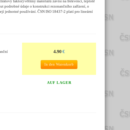
rátový faktor) většiny materiálů závisí na frekvenci, teplotě
out podrobné údaje o konstrukci rezonančního zařízení, o
ejí jednotné používání. ČSN ISO 18437-2 platí pro lineární
4.90
€
anční
In den Warenkorb
AUF LAGER