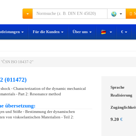
S
stleistungen
Für die Kunden
Über uns
€
 "ČSN ISO 18437-2"
2 (011472)
Sprache
 shock - Characterization of the dynamic mechanical
c materials - Part 2: Resonance method
Realisierung
e übersetzung:
Zugänglichkei
en und Stöße - Bestimmung der dynamischen
n von viskoelastischen Materialien - Teil 2:
9.20
€