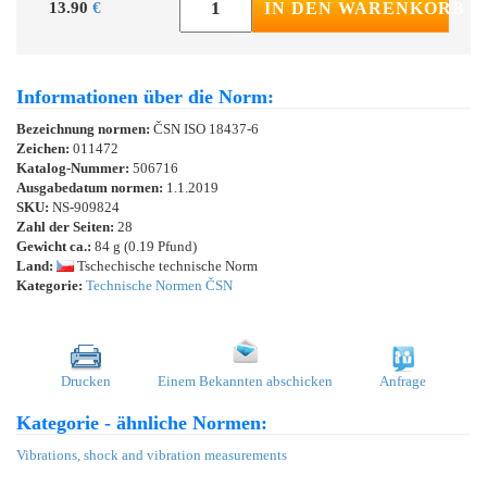
13.90
€
IN DEN WARENKORB
Informationen über die Norm:
Bezeichnung normen:
ČSN ISO 18437-6
Zeichen:
011472
Katalog-Nummer:
506716
Ausgabedatum normen:
1.1.2019
SKU:
NS-909824
Zahl der Seiten:
28
Gewicht ca.:
84 g (0.19 Pfund)
Land:
Tschechische technische Norm
Kategorie:
Technische Normen ČSN
Drucken
Einem Bekannten abschicken
Anfrage
Kategorie - ähnliche Normen:
Vibrations, shock and vibration measurements