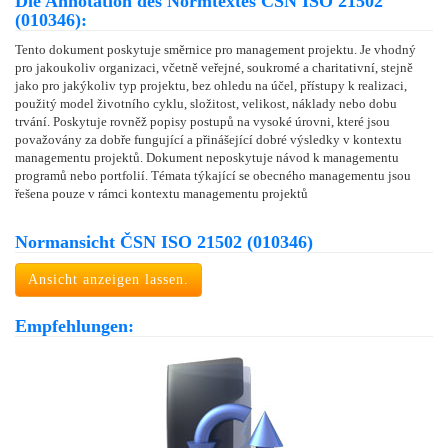
Die Annotation des Normtextes ČSN ISO 21502
(010346):
Tento dokument poskytuje směrnice pro management projektu. Je vhodný
pro jakoukoliv organizaci, včetně veřejné, soukromé a charitativní, stejně
jako pro jakýkoliv typ projektu, bez ohledu na účel, přístupy k realizaci,
použitý model životního cyklu, složitost, velikost, náklady nebo dobu
trvání. Poskytuje rovněž popisy postupů na vysoké úrovni, které jsou
považovány za dobře fungující a přinášející dobré výsledky v kontextu
managementu projektů. Dokument neposkytuje návod k managementu
programů nebo portfolií. Témata týkající se obecného managementu jsou
řešena pouze v rámci kontextu managementu projektů
Normansicht ČSN ISO 21502 (010346)
Ansicht anzeigen lassen.
Empfehlungen: