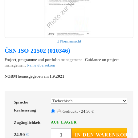
Normansicht
ČSN ISO 21502 (010346)
Project, programme and portfolio management - Guidance on project
management
Name übersetzen
NORM
herausgegeben am
1.9.2021
Sprache
Realisierung
Gedruckt - 24.50 €
AUF LAGER
Zugänglichkeit
24.50
€
IN DEN WARENKORB