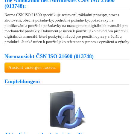
Die Annotation des Normtextes ČSN ISO 21600
(013748):
Norma ČSN ISO 21600 specifikuje sestavení, základní principy, proces
zhotovení, obecné požadavky, podrobné požadavky, požadavky na
publikování a použití a požadavky na management digitálních manuálů pro
mechanické produkty. Dokument je určen k použití jako návod pro přípravu
digitálních manuálů, které poskytují návod pro použití, opravy a údržbu
produktů. Je také určen k použití jako reference v procesu vytváření a výroby
Normansicht ČSN ISO 21600 (013748)
Ansicht anzeigen lassen.
Empfehlungen: