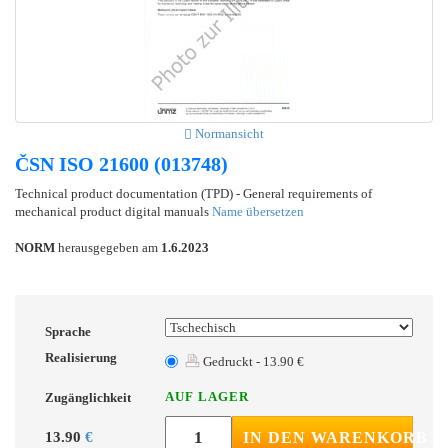
Normansicht
ČSN ISO 21600 (013748)
Technical product documentation (TPD) - General requirements of
mechanical product digital manuals
Name übersetzen
NORM
herausgegeben am
1.6.2023
Sprache
Realisierung
Gedruckt - 13.90 €
AUF LAGER
Zugänglichkeit
13.90
€
IN DEN WARENKORB