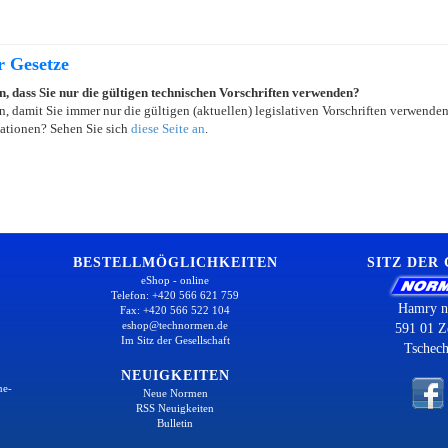
r Gesetze
in, dass Sie nur die gültigen technischen Vorschriften verwenden?
, damit Sie immer nur die gültigen (aktuellen) legislativen Vorschriften verwende
ationen? Sehen Sie sich
diese Seite an
.
BESTELLMÖGLICHKEITEN
SITZ DER
eShop - online
Telefon: +420 566 621 759
Hamry n
Fax: +420 566 522 104
eshop@technormen.de
591 01 Z
Im Sitz der Gesellschaft
Tschech
NEUIGKEITEN
ne-
Neue Normen
RSS Neuigkeiten
Bulletin