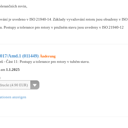
lerančních rovin,
ní je uvedeno v ISO 21940-14. Základy vyvažování rotoru jsou obsaženy v ISO 
. Postupy a tolerance pro rotory v pružném stavu jsou uvedeny v ISO 21940-12
017/Amd.1 (011449)
Änderung
ů - Část 11: Postupy a tolerance pro rotory v tuhém stavu.
n am
1.1.2025
:
ruckt (4.90 EUR)
ationen anzeigen