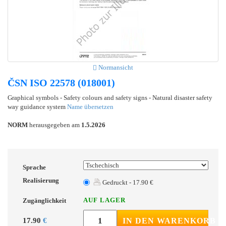
Normansicht
ČSN ISO 22578 (018001)
Graphical symbols - Safety colours and safety signs - Natural disaster safety
way guidance system
Name übersetzen
NORM
herausgegeben am
1.5.2026
Sprache
Realisierung
Gedruckt - 17.90 €
AUF LAGER
Zugänglichkeit
17.90
€
IN DEN WARENKORB