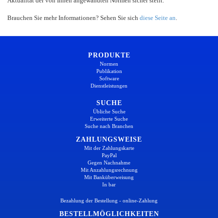
Aktualität der von Ihnen angewandten Normen sicher stellt.
Brauchen Sie mehr Informationen? Sehen Sie sich
diese Seite an
.
PRODUKTE
Normen
Publikation
Software
Dienstleistungen
SUCHE
Übliche Suche
Erweiterte Suche
Suche nach Branchen
ZAHLUNGSWEISE
Mit der Zahlungskarte
PayPal
Gegen Nachnahme
Mit Anzahlungsrechnung
Mit Banküberweisung
In bar
Bezahlung der Bestellung - online-Zahlung
BESTELLMÖGLICHKEITEN