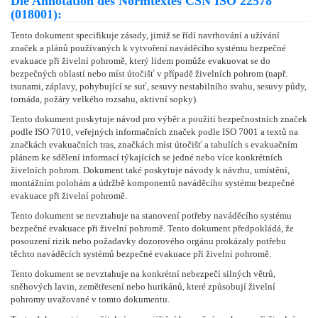
Die Annotation des Normtextes ČSN ISO 22578
(018001):
Tento dokument specifikuje zásady, jimiž se řídí navrhování a užívání
značek a plánů používaných k vytvoření naváděcího systému bezpečné
evakuace při živelní pohromě, který lidem pomůže evakuovat se do
bezpečných oblastí nebo míst útočišť v případě živelních pohrom (např.
tsunami, záplavy, pohybující se suť, sesuvy nestabilního svahu, sesuvy půdy,
tornáda, požáry velkého rozsahu, aktivní sopky).
Tento dokument poskytuje návod pro výběr a použití bezpečnostních značek
podle ISO 7010, veřejných informačních značek podle ISO 7001 a textů na
značkách evakuačních tras, značkách míst útočišť a tabulích s evakuačním
plánem ke sdělení informací týkajících se jedné nebo více konkrétních
živelních pohrom. Dokument také poskytuje návody k návrhu, umístění,
montážním polohám a údržbě komponentů naváděcího systému bezpečné
evakuace při živelní pohromě.
Tento dokument se nevztahuje na stanovení potřeby naváděcího systému
bezpečné evakuace při živelní pohromě. Tento dokument předpokládá, že
posouzení rizik nebo požadavky dozorového orgánu prokázaly potřebu
těchto naváděcích systémů bezpečné evakuace při živelní pohromě.
Tento dokument se nevztahuje na konkrétní nebezpečí silných větrů,
sněhových lavin, zemětřesení nebo hurikánů, které způsobují živelní
pohromy uvažované v tomto dokumentu.