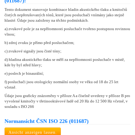
(011687):
Tento dokument stanovuje kombinace hladin akustického tlaku a kmitočtů
čistých nepřerušovaných tónů, které jsou posluchači vnímány jako stejně
hlasité. Údaje jsou založeny na těchto podmínkách.
a) zvukové pole je za nepřítomnosti posluchače tvořeno postupnou rovinnou
vlnou;
b) zdroj zvuku je přímo před posluchačem;
c) zvukové signály jsou čisté tóny;
d) hladina akustického tlaku se měří za nepřítomnosti posluchače v místě,
kde by byl střed hlavy;
e) poslech je binaurální;
f) posluchači jsou otologicky normální osoby ve věku od 18 do 25 let
včetně.
Údaje jsou graficky znázorněny v příloze A a číselně uvedeny v příloze B pro
vyvolené kmitočty v třetinooktávové řadě od 20 Hz do 12 500 Hz včetně, v
souladu s ISO 266
Normansicht ČSN ISO 226 (011687)
Ansicht anzeigen lassen.