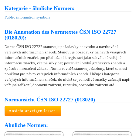
Kategorie - ähnliche Normen:
Public information symbols
Die Annotation des Normtextes ČSN ISO 22727
(018020):
Norma ČSN ISO 22727 stanovuje požadavky na tvorbu a navrhování
veřejných informačních značek. Stanovuje požadavky na návrh veřejných
informačních značek pro předložení k registraci jako schválené veřejné
informační značky, včetně šířky čar, používání prvků grafických značek a
způsobu naznačení zákazu. Norma rovněž stanovuje šablony, které se musí
používat pro návrh veřejných informačních značek. Určuje i kategorie
veřejných informačních značek, do nichž se jednotlivé značky zařazují např.
veřejná zařízení, dopravní zařízení, turistika, obchodní zařízení atd.
Normansicht ČSN ISO 22727 (018020)
Ansicht anzeigen lassen.
Ähnliche Normen: