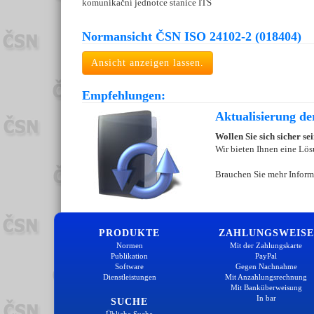
komunikační jednotce stanice ITS
Normansicht ČSN ISO 24102-2 (018404)
Ansicht anzeigen lassen.
Empfehlungen:
Aktualisierung d
Wollen Sie sich sicher s
Wir bieten Ihnen eine Lös
Brauchen Sie mehr Inform
PRODUKTE
ZAHLUNGSWEISE
Normen
Mit der Zahlungskarte
Publikation
PayPal
Software
Gegen Nachnahme
Dienstleistungen
Mit Anzahlungsrechnung
Mit Banküberweisung
In bar
SUCHE