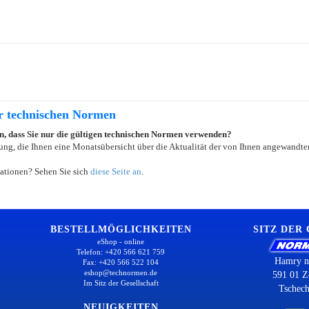
er technischen Normen
ein, dass Sie nur die gültigen technischen Normen verwenden?
ung, die Ihnen eine Monatsübersicht über die Aktualität der von Ihnen angewandten
ationen? Sehen Sie sich
diese Seite an
.
BESTELLMÖGLICHKEITEN
SITZ DER
eShop - online
Telefon: +420 566 621 759
Hamry n
Fax: +420 566 522 104
eshop@technormen.de
591 01 Z
Im Sitz der Gesellschaft
Tschech
NEUIGKEITEN