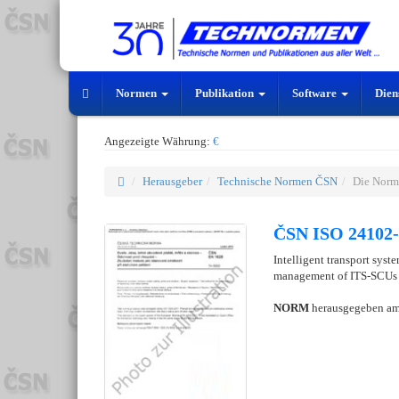
Normen
Publikation
Software
Dien
Angezeigte Währung:
€
Herausgeber
Technische Normen ČSN
Die Norm
ČSN ISO 24102-
Intelligent transport syst
management of ITS-SCU
NORM
herausgegeben a