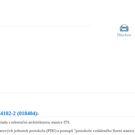
Drucken
4102-2 (018404):
ladu s referenční architekturou stanice ITS.
 datových jednotek protokolu (PDU) a postupů "protokolu vzdáleného řízení stanic