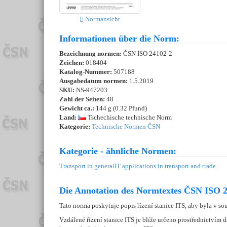
Normansicht
Informationen über die Norm:
Bezeichnung normen:
ČSN ISO 24102-2
Zeichen:
018404
Katalog-Nummer:
507188
Ausgabedatum normen:
1.5.2019
SKU:
NS-947203
Zahl der Seiten:
48
Gewicht ca.:
144 g (0.32 Pfund)
Land:
Tschechische technische Norm
Kategorie:
Technische Normen ČSN
Kategorie - ähnliche Normen:
Transport in general
IT applications in transport and trade
Die Annotation des Normtextes ČSN ISO 2
Tato norma poskytuje popis řízení stanice ITS, aby byla v sou
Vzdálené řízení stanice ITS je blíže určeno prostřednictvím