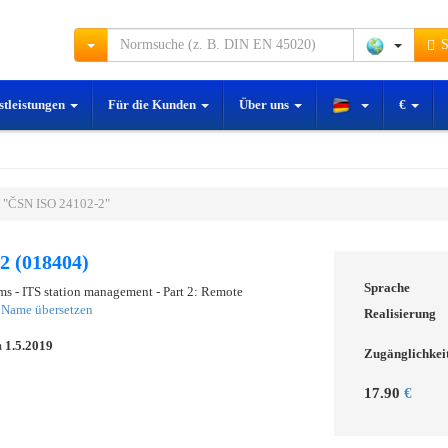
S
stleistungen
Für die Kunden
Über uns
€
 "ČSN ISO 24102-2"
2 (018404)
Sprache
ems - ITS station management - Part 2: Remote
s
Name übersetzen
Realisierung
m
1.5.2019
Zugänglichkei
17.90
€