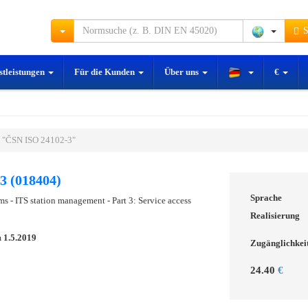
S
stleistungen
Für die Kunden
Über uns
€
 "ČSN ISO 24102-3"
3 (018404)
Sprache
ems - ITS station management - Part 3: Service access
Realisierung
m
1.5.2019
Zugänglichkei
24.40
€