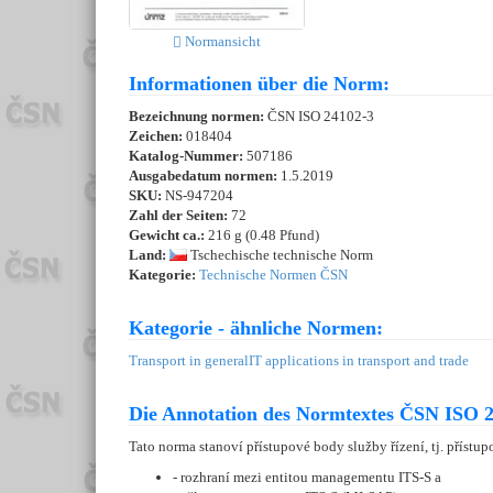
Normansicht
Informationen über die Norm:
Bezeichnung normen:
ČSN ISO 24102-3
Zeichen:
018404
Katalog-Nummer:
507186
Ausgabedatum normen:
1.5.2019
SKU:
NS-947204
Zahl der Seiten:
72
Gewicht ca.:
216 g (0.48 Pfund)
Land:
Tschechische technische Norm
Kategorie:
Technische Normen ČSN
Kategorie - ähnliche Normen:
Transport in general
IT applications in transport and trade
Die Annotation des Normtextes ČSN ISO 2
Tato norma stanoví přístupové body služby řízení, tj. přístu
- rozhraní mezi entitou managementu ITS-S a