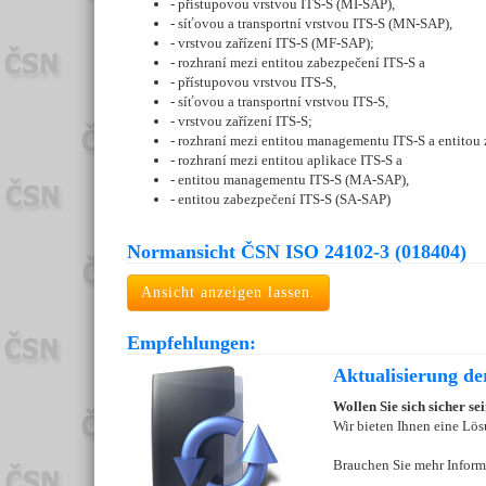
- přístupovou vrstvou ITS-S (MI-SAP),
- síťovou a transportní vrstvou ITS-S (MN-SAP),
- vrstvou zařízení ITS-S (MF-SAP);
- rozhraní mezi entitou zabezpečení ITS-S a
- přístupovou vrstvou ITS-S,
- síťovou a transportní vrstvou ITS-S,
- vrstvou zařízení ITS-S;
- rozhraní mezi entitou managementu ITS-S a entito
- rozhraní mezi entitou aplikace ITS-S a
- entitou managementu ITS-S (MA-SAP),
- entitou zabezpečení ITS-S (SA-SAP)
Normansicht ČSN ISO 24102-3 (018404)
Ansicht anzeigen lassen.
Empfehlungen:
Aktualisierung d
Wollen Sie sich sicher s
Wir bieten Ihnen eine Lös
Brauchen Sie mehr Inform