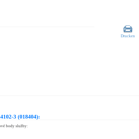
Drucken
4102-3 (018404):
pové body služby: