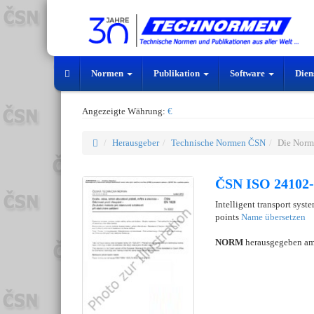
Normen
Publikation
Software
Dien
Angezeigte Währung:
€
Herausgeber
Technische Normen ČSN
Die Norm
ČSN ISO 24102-
Intelligent transport syst
points
Name übersetzen
NORM
herausgegeben a