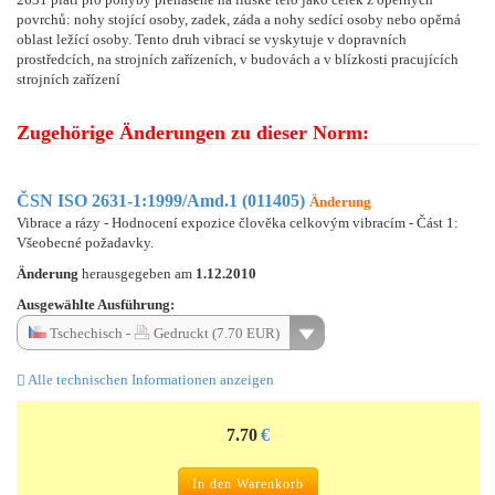
povrchů: nohy stojící osoby, zadek, záda a nohy sedící osoby nebo opěrná
oblast ležící osoby. Tento druh vibrací se vyskytuje v dopravních
prostředcích, na strojních zařízeních, v budovách a v blízkosti pracujících
strojních zařízení
Zugehörige Änderungen zu dieser Norm:
ČSN ISO 2631-1:1999/Amd.1 (011405)
Änderung
Vibrace a rázy - Hodnocení expozice člověka celkovým vibracím - Část 1:
Všeobecné požadavky.
Änderung
herausgegeben am
1.12.2010
Ausgewählte Ausführung:
Tschechisch -
Gedruckt (7.70 EUR)
Alle technischen Informationen anzeigen
7.70
€
In den Warenkorb