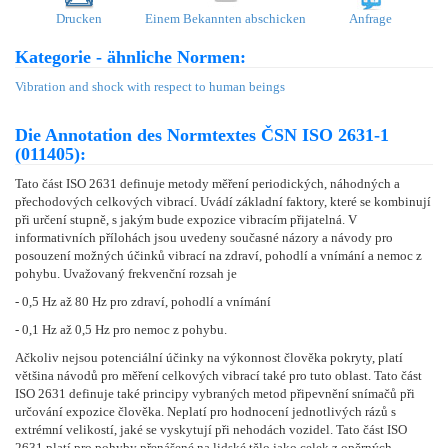
Drucken
Einem Bekannten abschicken
Anfrage
Kategorie - ähnliche Normen:
Vibration and shock with respect to human beings
Die Annotation des Normtextes ČSN ISO 2631-1
(011405):
Tato část ISO 2631 definuje metody měření periodických, náhodných a
přechodových celkových vibrací. Uvádí základní faktory, které se kombinují
při určení stupně, s jakým bude expozice vibracím přijatelná. V
informativních přílohách jsou uvedeny současné názory a návody pro
posouzení možných účinků vibrací na zdraví, pohodlí a vnímání a nemoc z
pohybu. Uvažovaný frekvenční rozsah je
- 0,5 Hz až 80 Hz pro zdraví, pohodlí a vnímání
- 0,1 Hz až 0,5 Hz pro nemoc z pohybu.
Ačkoliv nejsou potenciální účinky na výkonnost člověka pokryty, platí
většina návodů pro měření celkových vibrací také pro tuto oblast. Tato část
ISO 2631 definuje také principy vybraných metod připevnění snímačů při
určování expozice člověka. Neplatí pro hodnocení jednotlivých rázů s
extrémní velikostí, jaké se vyskytují při nehodách vozidel. Tato část ISO
2631 platí pro pohyby přenášené na lidské tělo jako celek z opěrných