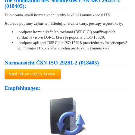
Die Annotation des Normtextes ČSN ISO 29281-2
(018405):
Tato norma uvádí komunikační prvky lokální komunikace v ITS.
Jsou zde popsány zejména následující architektury, postupy a protokoly:
- podpora komunikačních rozhraní (DSRC-CI) používajících
aplikační vrstvu DSRC, která je popsána v ISO 15628;
- podpora aplikací DSRC dle ISO 15628 prostřednictvím přístupové
technologie ITS, která je vhodná pro lokální komunikaci
Normansicht ČSN ISO 29281-2 (018405)
Ansicht anzeigen lassen.
Empfehlungen: