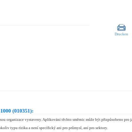
Drucken
1000 (010351):
jsou organizace vystaveny. Aplikování těchto směrnic může být přizpůsobeno pro ja
oliv typu rizika a není specifický ani pro průmysl, ani pro sektory.