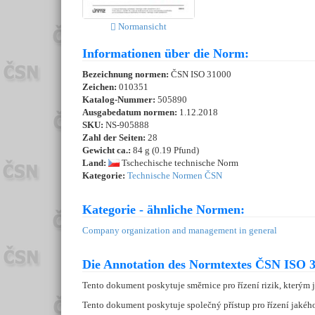
Normansicht
Informationen über die Norm:
Bezeichnung normen:
ČSN ISO 31000
Zeichen:
010351
Katalog-Nummer:
505890
Ausgabedatum normen:
1.12.2018
SKU:
NS-905888
Zahl der Seiten:
28
Gewicht ca.:
84 g (0.19 Pfund)
Land:
Tschechische technische Norm
Kategorie:
Technische Normen ČSN
Kategorie - ähnliche Normen:
Company organization and management in general
Die Annotation des Normtextes ČSN ISO 3
Tento dokument poskytuje směrnice pro řízení rizik, kterým 
Tento dokument poskytuje společný přístup pro řízení jakéhok