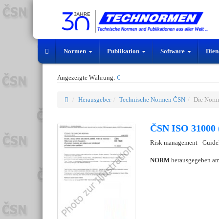
Normen
Publikation
Software
Dien
Angezeigte Währung:
€
Herausgeber
Technische Normen ČSN
Die Norm
ČSN ISO 31000 
Risk management - Guide
NORM
herausgegeben a