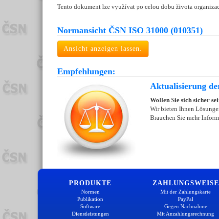
Tento dokument lze využívat po celou dobu života organizac
Normansicht ČSN ISO 31000 (010351)
Ansicht anzeigen lassen.
Empfehlungen:
Aktualisierung de
Wollen Sie sich sicher se
Wir bieten Ihnen Lösungen
Brauchen Sie mehr Inform
PRODUKTE
ZAHLUNGSWEISE
Normen
Mit der Zahlungskarte
Publikation
PayPal
Software
Gegen Nachnahme
Dienstleistungen
Mit Anzahlungsrechnung