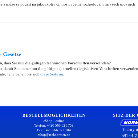
e a může se použít na jakoukoliv činnost, včetně rozhodování na všech úrovních
r Gesetze
in, dass Sie nur die gültigen technischen Vorschriften verwenden?
, damit Sie immer nur die gültigen (aktuellen) legislativen Vorschriften verwende
ationen? Sehen Sie sich
diese Seite an
.
BESTELLMÖGLICHKEITEN
SITZ DER
eShop - online
Telefon: +420 566 621 759
Hamry n
Fax: +420 566 522 104
eshop@technormen.de
591 01 Z