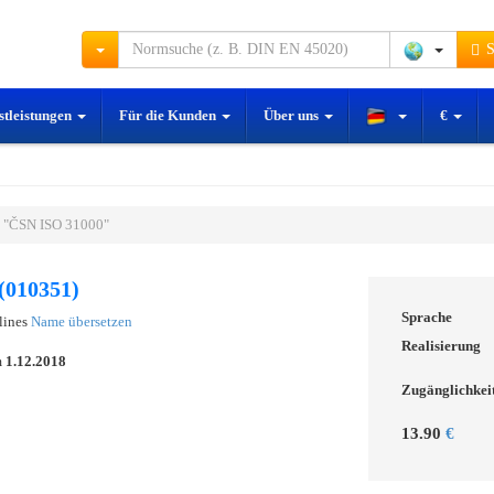
S
stleistungen
Für die Kunden
Über uns
€
 "ČSN ISO 31000"
(010351)
Sprache
lines
Name übersetzen
Realisierung
m
1.12.2018
Zugänglichkei
13.90
€