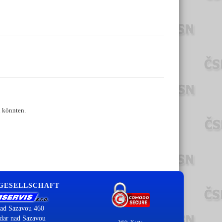
n könnten.
 GESELLSCHAFT
ad Sazavou 460
dar nad Sazavou
Web-Karte