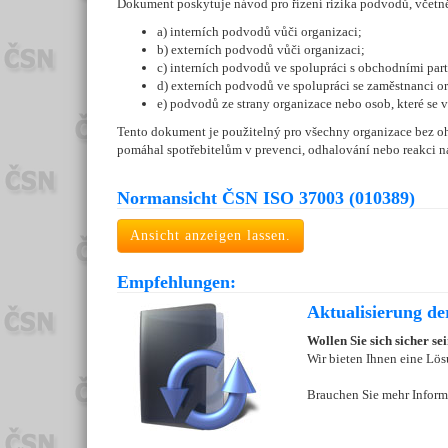
Dokument poskytuje návod pro řízení rizika podvodů, včetn
a) interních podvodů vůči organizaci;
b) externích podvodů vůči organizaci;
c) interních podvodů ve spolupráci s obchodními part
d) externích podvodů ve spolupráci se zaměstnanci o
e) podvodů ze strany organizace nebo osob, které se 
Tento dokument je použitelný pro všechny organizace bez ohl
pomáhal spotřebitelům v prevenci, odhalování nebo reakci na
Normansicht ČSN ISO 37003 (010389)
Ansicht anzeigen lassen.
Empfehlungen:
Aktualisierung d
Wollen Sie sich sicher s
Wir bieten Ihnen eine Lös
Brauchen Sie mehr Inform