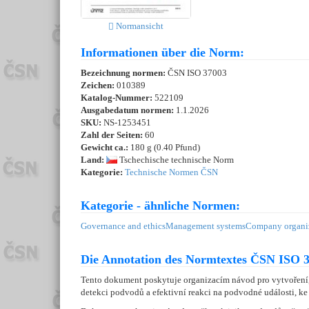
Normansicht
Informationen über die Norm:
Bezeichnung normen:
ČSN ISO 37003
Zeichen:
010389
Katalog-Nummer:
522109
Ausgabedatum normen:
1.1.2026
SKU:
NS-1253451
Zahl der Seiten:
60
Gewicht ca.:
180 g (0.40 Pfund)
Land:
Tschechische technische Norm
Kategorie:
Technische Normen ČSN
Kategorie - ähnliche Normen:
Governance and ethics
Management systems
Company organiz
Die Annotation des Normtextes ČSN ISO 3
Tento dokument poskytuje organizacím návod pro vytvoření
detekci podvodů a efektivní reakci na podvodné události, k