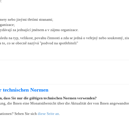
ě:
nery nebo jinými třetími stranami;
rganizace;
vydávají za jednající jménem a v zájmu organizace.
edu na typ, velikost, povahu činnosti a zda se jedná o veřejný nebo soukromý, zi
 to, co se obecně nazývá "podvod na spotřebiteli"
er technischen Normen
ein, dass Sie nur die gültigen technischen Normen verwenden?
ung, die Ihnen eine Monatsübersicht über die Aktualität der von Ihnen angewandten
ationen? Sehen Sie sich
diese Seite an
.