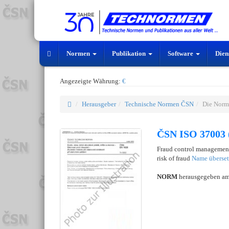
Normen
Publikation
Software
Dien
Angezeigte Währung:
€
Herausgeber
Technische Normen ČSN
Die Norm
ČSN ISO 37003 
Fraud control management
risk of fraud
Name überse
NORM
herausgegeben a