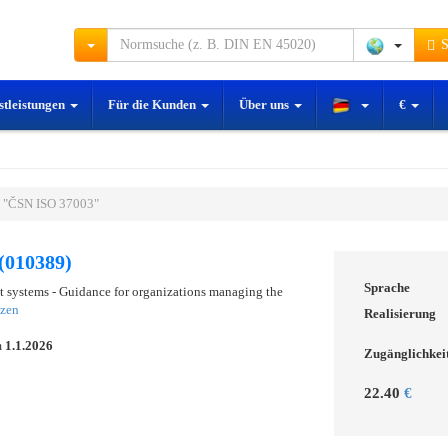
S
stleistungen
Für die Kunden
Über uns
€
 "ČSN ISO 37003"
(010389)
Sprache
 systems - Guidance for organizations managing the
tzen
Realisierung
m
1.1.2026
Zugänglichkei
22.40
€