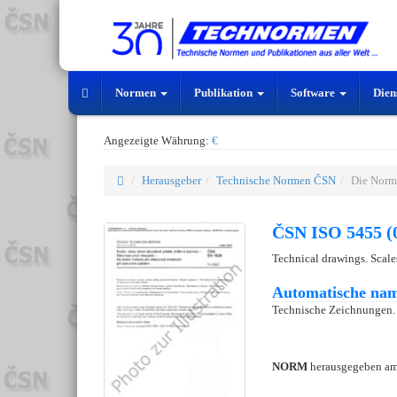
Normen
Publikation
Software
Dien
Angezeigte Währung:
€
Herausgeber
Technische Normen ČSN
Die Norm
ČSN ISO 5455 (
Technical drawings. Scale
Automatische nam
Technische Zeichnungen. 
NORM
herausgegeben a