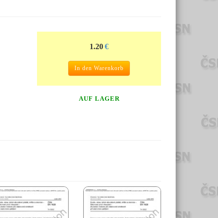
1.20
€
In den Warenkorb
AUF LAGER