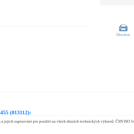
Drucken
455 (013112):
a jejich zapisování pro použití na všech druzích technických výkresů. ČSN ISO 