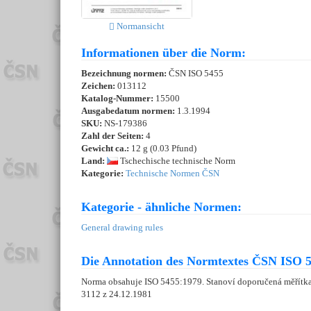
Normansicht
Informationen über die Norm:
Bezeichnung normen:
ČSN ISO 5455
Zeichen:
013112
Katalog-Nummer:
15500
Ausgabedatum normen:
1.3.1994
SKU:
NS-179386
Zahl der Seiten:
4
Gewicht ca.:
12 g (0.03 Pfund)
Land:
Tschechische technische Norm
Kategorie:
Technische Normen ČSN
Kategorie - ähnliche Normen:
General drawing rules
Die Annotation des Normtextes ČSN ISO 5
Norma obsahuje ISO 5455:1979. Stanoví doporučená měřítka 
3112 z 24.12.1981