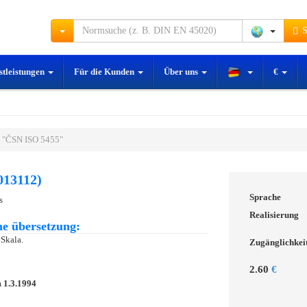
S
stleistungen
Für die Kunden
Über uns
€
 "ČSN ISO 5455"
013112)
Sprache
s
Realisierung
e übersetzung:
Skala.
Zugänglichkei
2.60
€
m
1.3.1994