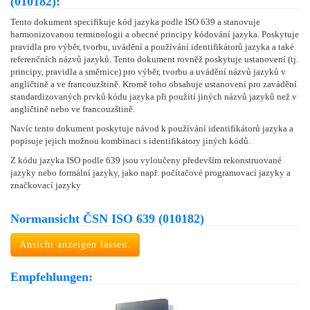
(010182):
Tento dokument specifikuje kód jazyka podle ISO 639 a stanovuje
harmonizovanou terminologii a obecné principy kódování jazyka. Poskytuje
pravidla pro výběr, tvorbu, uvádění a používání identifikátorů jazyka a také
referenčních názvů jazyků. Tento dokument rovněž poskytuje ustanovení (tj.
principy, pravidla a směrnice) pro výběr, tvorbu a uvádění názvů jazyků v
angličtině a ve francouzštině. Kromě toho obsahuje ustanovení pro zavádění
standardizovaných prvků kódu jazyka při použití jiných názvů jazyků než v
angličtině nebo ve francouzštině.
Navíc tento dokument poskytuje návod k používání identifikátorů jazyka a
popisuje jejich možnou kombinaci s identifikátory jiných kódů.
Z kódu jazyka ISO podle 639 jsou vyloučeny především rekonstruované
jazyky nebo formální jazyky, jako např. počítačové programovací jazyky a
značkovací jazyky
Normansicht ČSN ISO 639 (010182)
Ansicht anzeigen lassen.
Empfehlungen: