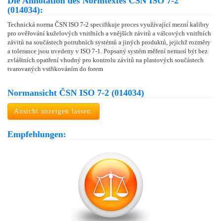
Die Annotation des Normtextes ČSN ISO 7-2
(014034):
Technická norma ČSN ISO 7-2 specifikuje proces využívající mezní kalibry
pro ověřování kuželových vnitřních a vnějších závitů a válcových vnitřních
závitů na součástech potrubních systémů a jiných produktů, jejichž rozměry
a tolerance jsou uvedeny v ISO 7-1. Popsaný systém měření nemusí být bez
zvláštních opatření vhodný pro kontrolu závitů na plastových součástech
tvarovaných vstřikováním do forem
Normansicht ČSN ISO 7-2 (014034)
Ansicht anzeigen lassen.
Empfehlungen: