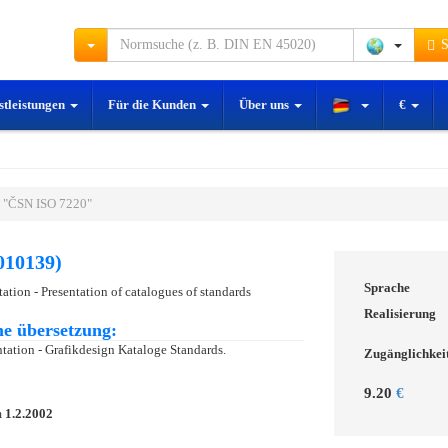
S
stleistungen
Für die Kunden
Über uns
€
 "ČSN ISO 7220"
010139)
Sprache
tion - Presentation of catalogues of standards
Realisierung
e übersetzung:
ation - Grafikdesign Kataloge Standards.
Zugänglichkei
9.20
€
m
1.2.2002