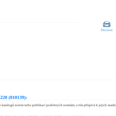
Drucken
220 (010139):
 katalogů norem nebo publikací podobných normám, a tím přispívá k jejich snadně