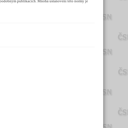
im podobným publikacích. Mnohá ustanovení této normy je