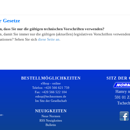
r Gesetze
in, dass Sie nur die gültigen technischen Vorschriften verwenden?
, damit Sie immer nur die gültigen (aktuellen) legislativen Vorschriften verwende
ationen? Sehen Sie sich
diese Seite an
.
BESTELLMÖGLICHKEITEN
SITZ DER
eShop - online
Telefon: +420 566 621 759
Hamry n
Fax: +420 566 522 104
eshop@technormen.de
591 01 Z
Im Sitz der Gesellschaft
Tschech
NEUIGKEITEN
ne-
Neue Normen
RSS Neuigkeiten
Bulletin