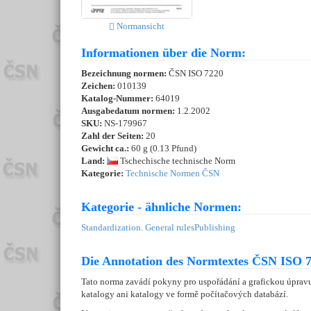
Normansicht
Informationen über die Norm:
Bezeichnung normen:
ČSN ISO 7220
Zeichen:
010139
Katalog-Nummer:
64019
Ausgabedatum normen:
1.2.2002
SKU:
NS-179967
Zahl der Seiten:
20
Gewicht ca.:
60 g (0.13 Pfund)
Land:
Tschechische technische Norm
Kategorie:
Technische Normen ČSN
Kategorie - ähnliche Normen:
Standardization. General rules
Publishing
Die Annotation des Normtextes ČSN ISO 7
Tato norma zavádí pokyny pro uspořádání a grafickou úpravu
katalogy ani katalogy ve formě počítačových databází.