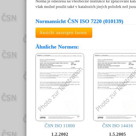
Norma je omezena na všeobecné instrukce ke zpracování kata
však možné použit také v katalozích jiných položek než jso
Normansicht ČSN ISO 7220 (010139)
Ansicht anzeigen lassen.
Ähnliche Normen:
ČSN ISO 11800
ČSN ISO 14416
1.2.2002
1.5.2005