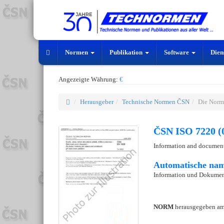
Normen
Publikation
Software
Dien
Angezeigte Währung:
€
Herausgeber
Technische Normen ČSN
Die Norm
ČSN ISO 7220 (
Information and documenta
Automatische nam
Information und Dokument
NORM
herausgegeben a