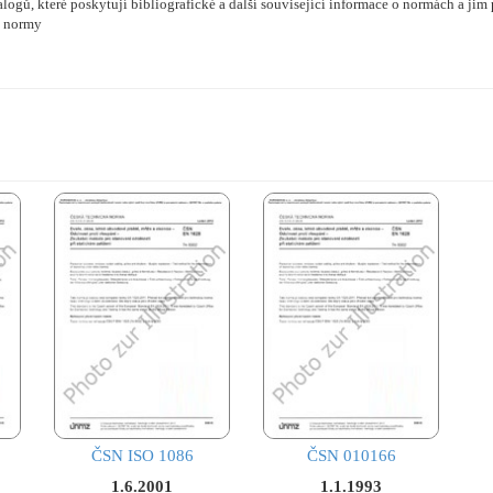
logů, které poskytují bibliografické a další související informace o normách a j
u normy
ČSN ISO 1086
ČSN 010166
1.6.2001
1.1.1993