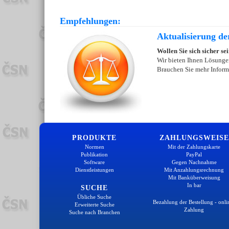
Empfehlungen:
Aktualisierung de
Wollen Sie sich sicher se
Wir bieten Ihnen Lösungen
Brauchen Sie mehr Inform
PRODUKTE
ZAHLUNGSWEISE
Normen
Mit der Zahlungskarte
Publikation
PayPal
Software
Gegen Nachnahme
Dienstleistungen
Mit Anzahlungsrechnung
Mit Banküberweisung
In bar
SUCHE
Übliche Suche
Bezahlung der Bestellung - onli
Erweiterte Suche
Zahlung
Suche nach Branchen