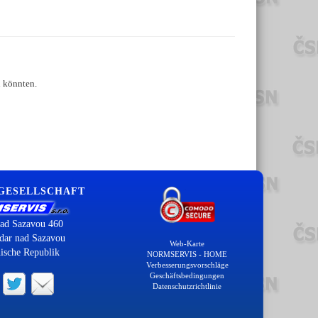
n könnten.
 GESELLSCHAFT
ad Sazavou 460
dar nad Sazavou
Web-Karte
ische Republik
NORMSERVIS - HOME
Verbesserungsvorschläge
Geschäftsbedingungen
Datenschutzrichtlinie