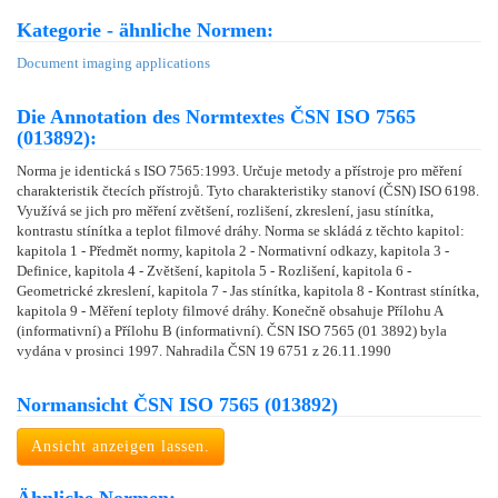
Kategorie - ähnliche Normen:
Document imaging applications
Die Annotation des Normtextes ČSN ISO 7565
(013892):
Norma je identická s ISO 7565:1993. Určuje metody a přístroje pro měření
charakteristik čtecích přístrojů. Tyto charakteristiky stanoví (ČSN) ISO 6198.
Využívá se jich pro měření zvětšení, rozlišení, zkreslení, jasu stínítka,
kontrastu stínítka a teplot filmové dráhy. Norma se skládá z těchto kapitol:
kapitola 1 - Předmět normy, kapitola 2 - Normativní odkazy, kapitola 3 -
Definice, kapitola 4 - Zvětšení, kapitola 5 - Rozlišení, kapitola 6 -
Geometrické zkreslení, kapitola 7 - Jas stínítka, kapitola 8 - Kontrast stínítka,
kapitola 9 - Měření teploty filmové dráhy. Konečně obsahuje Přílohu A
(informativní) a Přílohu B (informativní). ČSN ISO 7565 (01 3892) byla
vydána v prosinci 1997. Nahradila ČSN 19 6751 z 26.11.1990
Normansicht ČSN ISO 7565 (013892)
Ansicht anzeigen lassen.
Ähnliche Normen: