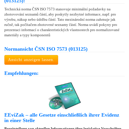
(013125):
Technická norma ČSN ISO 7573 stanovuje minimální požadavky na
zhotovování seznamů částí, aby poskytly nezbytné informace, např. pro
výrobu, nákup nebo údržbu částí. Tato mezinárodní norma zahrnuje jak
ručně, tak počítačem zhotovené seznamy částí. Norma uvádí pokyny pro
prezentaci informací o charakteristických vlastnostech pro normalizované
materiály a typy komponentů
Normansicht ČSN ISO 7573 (013125)
Ansicht anzeigen lassen.
Empfehlungen:
EEviZak – alle Gesetze einschließlich ihrer Evidenz
in einer Stelle
Bereitstellung von aktuellen Informationen über legislative Vorschriften