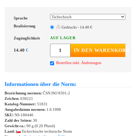
Sprache
Realisierung
Gedruckt - 14.40 €
AUF LAGER
Zugänglichkeit
14.40
€
IN DEN WARENKORB
Bestellen inkl. Änderungen
Informationen über die Norm:
Bezeichnung normen:
ČSN ISO 8501-2
Zeichen:
038221
Katalog-Nummer:
51831
Ausgabedatum normen:
1.6.1998
SKU:
NS-180446
Zahl der Seiten:
30
Gewicht ca.:
90 g (0.20 Pfund)
Land:
Tschechische technische Norm