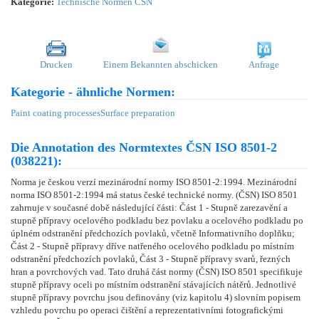
Kategorie:
Technische Normen ČSN
Drucken
Einem Bekannten abschicken
Anfrage
Kategorie - ähnliche Normen:
Paint coating processes
Surface preparation
Die Annotation des Normtextes ČSN ISO 8501-2
(038221):
Norma je českou verzí mezinárodní normy ISO 8501-2:1994. Mezinárodní
norma ISO 8501-2:1994 má status české technické normy. (ČSN) ISO 8501
zahrnuje v současné době následující části: Část 1 - Stupně zarezavění a
stupně přípravy ocelového podkladu bez povlaku a ocelového podkladu po
úplném odstranění předchozích povlaků, včetně Informativního doplňku;
Část 2 - Stupně přípravy dříve natřeného ocelového podkladu po místním
odstranění předchozích povlaků, Část 3 - Stupně přípravy svarů, řezných
hran a povrchových vad. Tato druhá část normy (ČSN) ISO 8501 specifikuje
stupně přípravy oceli po místním odstranění stávajících nátěrů. Jednotlivé
stupně přípravy povrchu jsou definovány (viz kapitolu 4) slovním popisem
vzhledu povrchu po operaci čištění a reprezentativními fotografickými