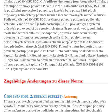
příklady z (ČSN) ISO 8501-1. V příloze této normy jsou fotografické příklady
pro stupně přípravy povrchu P Sa 2- a P Ma. Tato druhá část (ČSN) ISO 8501
je použitelná pro ocelové povrchy, u kterých byly pouze části ploch
otryskány nebo čištěny pomocí ručních mechanizovaných kartáčů a brusek.
Podle této části (ČSN) ISO 8501 se čistota povrchu posuzuje podle jeho
vzhledu. V řadě případů je toto postačující, ale u povlakových systémů
určených pro expozici do agresivních atmosfér, ponor do vody, podmínky
trvalé kondenzace vlhkosti, se doporučuje provést hodnocení čistoty
povrchu na přítomnost rozpustných solí a jiných, pouhým okem
neviditelných nečistot. Fyzikální a chemické způsoby pro tato hodnocení
jsou předmětem různých částí ISO 8502. Pokud je nutné hodnotit drsnost
povrchu, postupuje se podle ISO 8503. Tato část normy se skládá z těchto
kapitol: kapitola 1 - Předmět normy, kapitola 2 - Normativní odkazy, kapitola
3 - Výchozí stav natřeného povrchu před čištěním, kapitola 4 - Stupně
přípravy povrchu, kapitola 5 - Fotografické příklady. ČSN ISO 8501-2 (03
8221) byla vydána v červnu 1998
Zugehörige Änderungen zu dieser Norm:
ČSN ISO 8501-2:1998/Z1 (038221)
Änderung
Příprava ocelových povrchů před nanesením nátěrových hmot a obdobných
výrobků - Vizuální vyhodnocení čistoty povrchu - Část 2: Stupně přípravy
dříve natřeného ocelového podkladu po místním odstranění předchozích