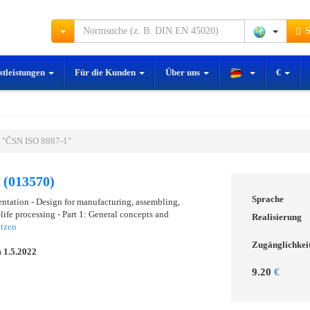
S
stleistungen
Für die Kunden
Über uns
€
 "ČSN ISO 8887-1"
 (013570)
Sprache
ntation - Design for manufacturing, assembling,
ife processing - Part 1: General concepts and
Realisierung
tzen
Zugänglichkei
m
1.5.2022
9.20
€