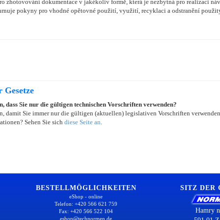
o zhotovování dokumentace v jakékoliv formě, která je nezbytná pro realizaci náv
ahrnuje pokyny pro vhodné opětovné použití, využití, recyklaci a odstranění použ
r Gesetze
in, dass Sie nur die gültigen technischen Vorschriften verwenden?
, damit Sie immer nur die gültigen (aktuellen) legislativen Vorschriften verwende
ationen? Sehen Sie sich
diese Seite an
.
BESTELLMÖGLICHKEITEN
SITZ DER
eShop - online
Telefon: +420 566 621 759
Hamry n
Fax: +420 566 522 104
eshop@technormen.de