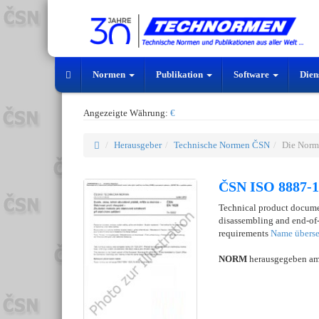
Normen
Publikation
Software
Dien
Angezeigte Währung:
€
Herausgeber
Technische Normen ČSN
Die Norm
ČSN ISO 8887-1
Technical product docume
disassembling and end-of-l
requirements
Name überse
NORM
herausgegeben a