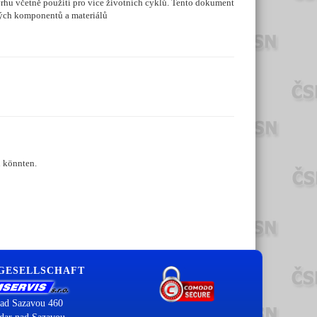
rhu včetně použití pro více životních cyklů. Tento dokument
itých komponentů a materiálů
n könnten.
 GESELLSCHAFT
ad Sazavou 460