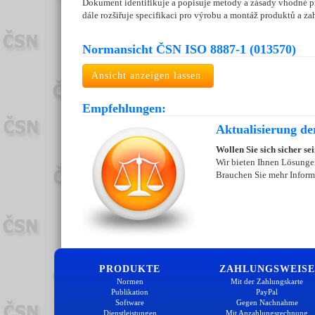
Dokument identifikuje a popisuje metody a zásady vhodné pr
dále rozšiřuje specifikaci pro výrobu a montáž produktů a z
Normansicht ČSN ISO 8887-1 (013570)
Ansicht anzeigen lassen.
Empfehlungen:
Aktualisierung de
Wollen Sie sich sicher se
Wir bieten Ihnen Lösungen
Brauchen Sie mehr Inform
PRODUKTE
ZAHLUNGSWEISE
Normen
Mit der Zahlungskarte
Publikation
PayPal
Software
Gegen Nachnahme
Dienstleistungen
Mit Anzahlungsrechnung