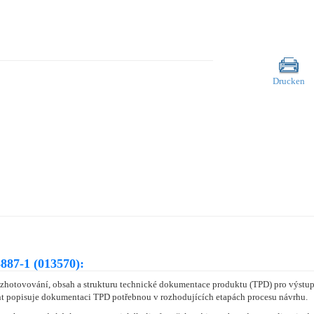
Drucken
887-1 (013570):
hotovování, obsah a strukturu technické dokumentace produktu (TPD) pro výstup 
t popisuje dokumentaci TPD potřebnou v rozhodujících etapách procesu návrhu.