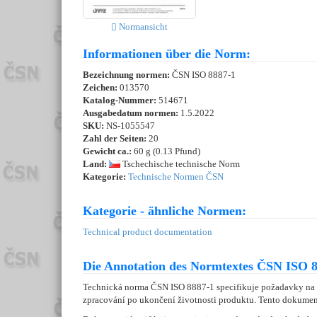
Normansicht
Informationen über die Norm:
Bezeichnung normen:
ČSN ISO 8887-1
Zeichen:
013570
Katalog-Nummer:
514671
Ausgabedatum normen:
1.5.2022
SKU:
NS-1055547
Zahl der Seiten:
20
Gewicht ca.:
60 g (0.13 Pfund)
Land:
Tschechische technische Norm
Kategorie:
Technische Normen ČSN
Kategorie - ähnliche Normen:
Technical product documentation
Die Annotation des Normtextes ČSN ISO 8
Technická norma ČSN ISO 8887-1 specifikuje požadavky na z
zpracování po ukončení životnosti produktu. Tento dokumen