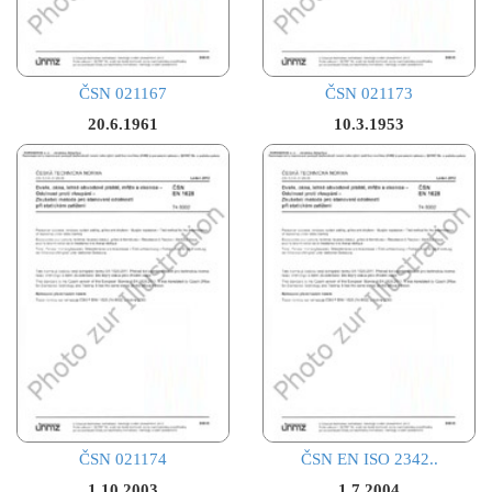
ČSN 021167
ČSN 021173
20.6.1961
10.3.1953
ČSN 021174
ČSN EN ISO 2342..
1.10.2003
1.7.2004