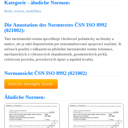
Kategorie - ähnliche Normen:
Bolts, screws, studs
Nuts
Die Annotation des Normtextes ČSN ISO 8992
(021002):
Tato mezinárodní norma specifikuje všeobecné požadavky na šrouby a
matice, ale je také doporučením pro nenormalizované spojovací součásti. Je
určena k použití s odkazem na příslušné mezinárodní normy tolerance,
mechanických a výkonových charakteristik, geometrických prvků,
celistvosti povrchu, povrchových úprav a aspektů kvality
Normansicht ČSN ISO 8992 (021002)
Ansicht anzeigen lassen.
Ähnliche Normen: