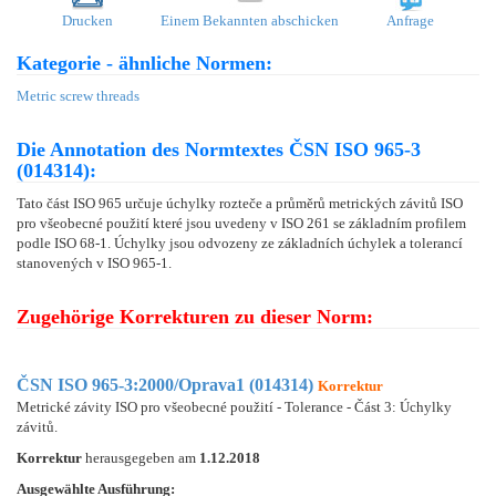
Drucken
Einem Bekannten abschicken
Anfrage
Kategorie - ähnliche Normen:
Metric screw threads
Die Annotation des Normtextes ČSN ISO 965-3
(014314):
Tato část ISO 965 určuje úchylky rozteče a průměrů metrických závitů ISO
pro všeobecné použití které jsou uvedeny v ISO 261 se základním profilem
podle ISO 68-1. Úchylky jsou odvozeny ze základních úchylek a tolerancí
stanovených v ISO 965-1.
Zugehörige Korrekturen zu dieser Norm:
ČSN ISO 965-3:2000/Oprava1 (014314)
Korrektur
Metrické závity ISO pro všeobecné použití - Tolerance - Část 3: Úchylky
závitů.
Korrektur
herausgegeben am
1.12.2018
Ausgewählte Ausführung: