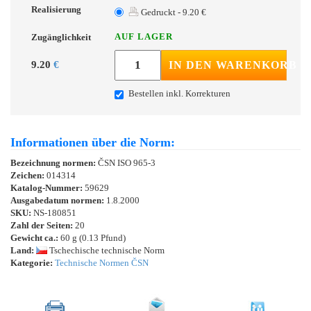
Realisierung
Gedruckt - 9.20 €
AUF LAGER
Zugänglichkeit
9.20
€
IN DEN WARENKORB
Bestellen inkl. Korrekturen
Informationen über die Norm:
Bezeichnung normen:
ČSN ISO 965-3
Zeichen:
014314
Katalog-Nummer:
59629
Ausgabedatum normen:
1.8.2000
SKU:
NS-180851
Zahl der Seiten:
20
Gewicht ca.:
60 g (0.13 Pfund)
Land:
Tschechische technische Norm
Kategorie:
Technische Normen ČSN