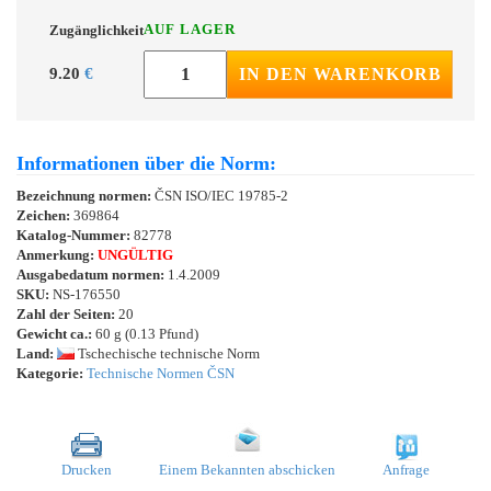
AUF LAGER
Zugänglichkeit
9.20
€
IN DEN WARENKORB
Informationen über die Norm:
Bezeichnung normen:
ČSN ISO/IEC 19785-2
Zeichen:
369864
Katalog-Nummer:
82778
Anmerkung:
UNGÜLTIG
Ausgabedatum normen:
1.4.2009
SKU:
NS-176550
Zahl der Seiten:
20
Gewicht ca.:
60 g (0.13 Pfund)
Land:
Tschechische technische Norm
Kategorie:
Technische Normen ČSN
Drucken
Einem Bekannten abschicken
Anfrage