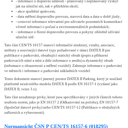
- informace o dopravní události - plánovaný i neplánovaný výskyt
jak na silniční síti, tak v přilehlém okolí;
- akce spuštěné správcem;
- data měření dopravního provozu, stavová data a data o době jízdy;
- cestovní informace relevantní pro uživatele pozemních komunikací
včetně informací o počasí a environmentálních podmínkách;
- informace o řízení dopravního provozu a pokyny ohledně užívání
silniční sítě.
Tato část CEN/TS 16157 stanoví informační struktury, vztahy, asociace,
atributy a související datové typy požadované v rámci DATEX II pro
publikace o parkování, obsahující statický obsah (popis a přiřazení
parkovacích stání a míst a dále informace o areálu) a dynamický obsah
(informace o obsazenosti a měření vozidel). Zahrnuje informace o parkování
ve městech i informace o parkování nákladních vozidel.
Tento dokument stanoví jmenný prostor DATEX II Parking, který je součástí
platformě nezávislého modelu DATEX II podle EN 16157-1 (vydané jako
DATEX II, verze 3.x).
Tato část nezahrnuje prvky, které jsou specifikovány v jiných částech tohoto
souboru norem, jako je EN 16157 2 (Odkazování na polohu), EN 16157-7
(Společné datové prvky) nebo CEN/TS 16157-12 (Publikace o obslužných
zařízeních a vybavenosti)
Normansicht ČSN P CEN/TS 16157-6 (018295)