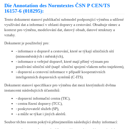
Die Annotation des Normtextes ČSN P CEN/TS
16157-6 (018295):
Tento dokument stanoví publikační submodel podporující výměnu a sdílené
využívání dat a informací v oblasti dopravy a cestování. Obsahuje rámec a
kontext pro výměnu, modelování dat, datový obsah, datové struktury a
vztahy.
Dokument je použitelný pro:
- informace o dopravě a cestování, které se týkají silničních sítí
(mimoměstských i městských),
- informace o veřejné dopravě, které mají přímý význam pro
používání silniční sítě (např. silniční spojení vlakem nebo trajektem),
- dopravní a cestovní informace v případě kooperativních
inteligentních dopravních systémů (C-ITS).
Dokument stanoví specifikace pro výměnu dat mezi kterýmikoli dvěma
instancemi následujících účastníků:
- dopravní informační centra (TIC),
- centra řízení dopravy (TCC),
- poskytovatelé služeb (SP),
- a může se týkat i jiných aktérů.
Soubor těchto norem pokrývá přinejmenším následující druhy informací: