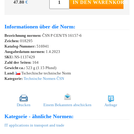
47.80
€
IN DEN WARENKORB
Informationen über die Norm:
Bezeichnung normen:
ČSN P CEN/TS 16157-6
Zeichen:
018295
Katalog-Nummer:
516941
Ausgabedatum normen:
1.4.2023
SKU:
NS-1137429
Zahl der Seiten:
164
Gewicht ca.:
523 g (1.15 Pfund)
Land:
Tschechische technische Norm
Kategorie:
Technische Normen ČSN
Drucken
Einem Bekannten abschicken
Anfrage
Kategorie - ähnliche Normen:
IT applications in transport and trade