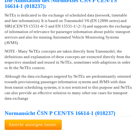
Die Annotation des Normtextes ČSN P CEN/TS
16614-1 (018237):
NeTEx is dedicated to the exchange of scheduled data (network, timetable
and fare information). It is based on Transmodel V6 (EN 12896 series) and
SIRI (CEN/TS 15531-4/-5 and EN 15531-1/-2/-3) and supports the exchange
of information of relevance for passenger information about public transport
services and also for running Automated Vehicle Monitoring Systems
(AVMS).
NOTE - Many NeTEx concepts are taken directly from Transmodel; the
definitions and explanation of these concepts are extracted directly from the
respective standard and reused in NeTEx, sometimes with adaptions in order
to fit the NeTEx context.
Although the data exchanges targeted by NeTEx are predominantly oriented
towards provisioning passenger information systems and AVMS with data
from transit scheduling systems, it is not restricted to this purpose and NeTEx
can also provide an effective solution to many other use cases for transport
data exchange
Normansicht ČSN P CEN/TS 16614-1 (018237)
Ansicht anzeigen lassen.