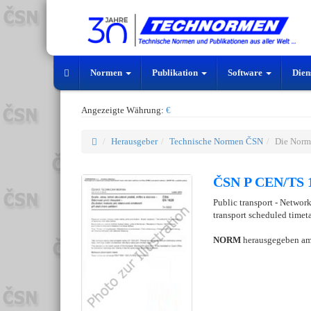
Normen
Publikation
Software
Dien
Angezeigte Währung:
€
Herausgeber
Technische Normen ČSN
Die Norm
ČSN P CEN/TS 1
Public transport - Networ
transport scheduled time
NORM
herausgegeben a