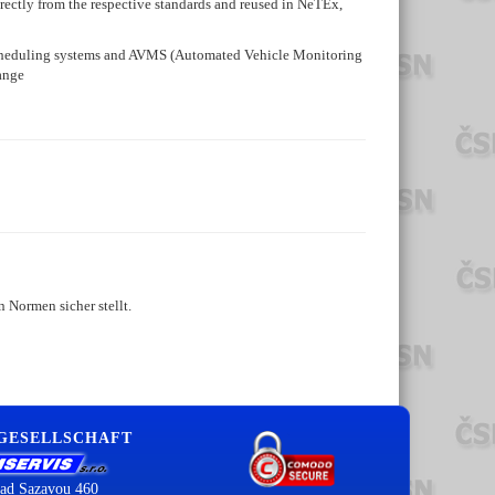
ectly from the respective standards and reused in NeTEx,
 scheduling systems and AVMS (Automated Vehicle Monitoring
hange
 Normen sicher stellt.
 GESELLSCHAFT
ad Sazavou 460