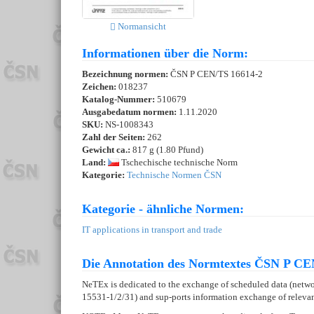
Normansicht
Informationen über die Norm:
Bezeichnung normen:
ČSN P CEN/TS 16614-2
Zeichen:
018237
Katalog-Nummer:
510679
Ausgabedatum normen:
1.11.2020
SKU:
NS-1008343
Zahl der Seiten:
262
Gewicht ca.:
817 g (1.80 Pfund)
Land:
Tschechische technische Norm
Kategorie:
Technische Normen ČSN
Kategorie - ähnliche Normen:
IT applications in transport and trade
Die Annotation des Normtextes ČSN P CEN
NeTEx is dedicated to the exchange of scheduled data (net
15531-1/2/31) and sup-ports information exchange of relevan