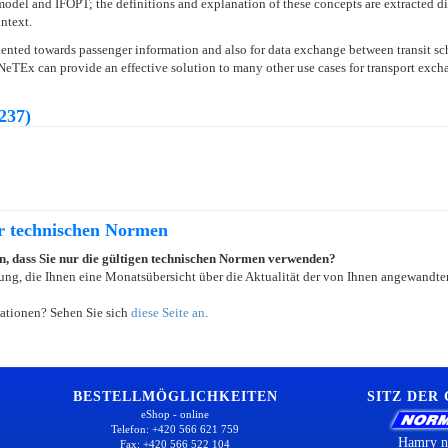
el and IFOPT; the definitions and explanation of these concepts are extracted dir
ntext.
ented towards passenger information and also for data exchange between transit
d NeTEx can provide an effective solution to many other use cases for transport exc
237)
er technischen Normen
ein, dass Sie nur die gültigen technischen Normen verwenden?
ung, die Ihnen eine Monatsübersicht über die Aktualität der von Ihnen angewandten
ationen? Sehen Sie sich
diese Seite an
.
BESTELLMÖGLICHKEITEN
SITZ DER
eShop - online
Telefon: +420 566 621 759
Hamry n
Fax: +420 566 522 104