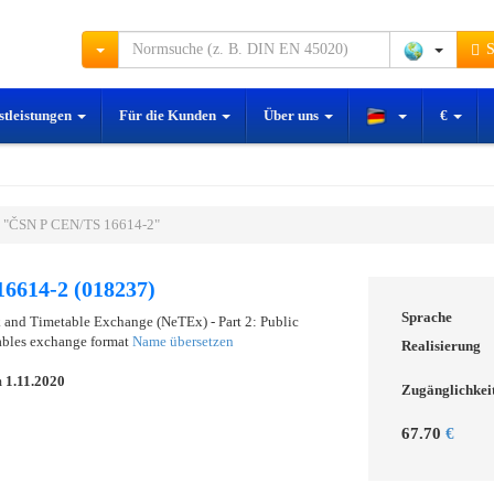
S
stleistungen
Für die Kunden
Über uns
€
 "ČSN P CEN/TS 16614-2"
6614-2 (018237)
Sprache
k and Timetable Exchange (NeTEx) - Part 2: Public
tables exchange format
Name übersetzen
Realisierung
m
1.11.2020
Zugänglichkei
67.70
€