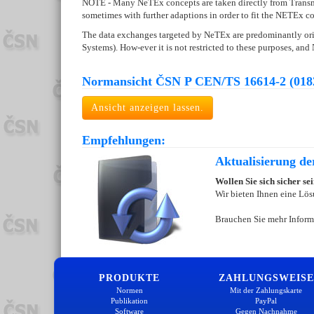
NOTE - Many NeTEx concepts are taken directly from Transmod
sometimes with further adaptions in order to fit the NETEx co
The data exchanges targeted by NeTEx are predominantly ori
Systems). How-ever it is not restricted to these purposes, an
Normansicht ČSN P CEN/TS 16614-2 (018
Ansicht anzeigen lassen.
Empfehlungen:
Aktualisierung d
Wollen Sie sich sicher s
Wir bieten Ihnen eine Lös
Brauchen Sie mehr Inform
PRODUKTE
ZAHLUNGSWEISE
Normen
Mit der Zahlungskarte
Publikation
PayPal
Software
Gegen Nachnahme