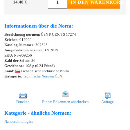
14.40
€
IN DEN WARENKORB
Informationen über die Norm:
Bezeichnung normen:
ČSN P CEN/TS 17274
Zeichen:
012009
Katalog-Nummer:
507525
Ausgabedatum normen:
1.9.2019
SKU:
NS-969256
Zahl der Seiten:
36
Gewicht ca.:
108 g (0.24 Pfund)
Land:
Tschechische technische Norm
Kategorie:
Technische Normen ČSN
Drucken
Einem Bekannten abschicken
Anfrage
Kategorie - ähnliche Normen:
Nanotechnologies