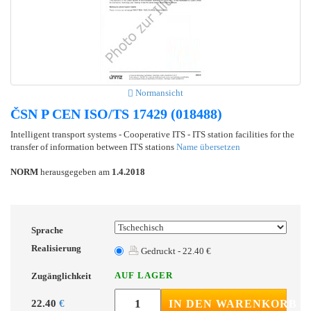
Normansicht
ČSN P CEN ISO/TS 17429 (018488)
Intelligent transport systems - Cooperative ITS - ITS station facilities for the
transfer of information between ITS stations
Name übersetzen
NORM
herausgegeben am
1.4.2018
Sprache
Realisierung
Gedruckt - 22.40 €
AUF LAGER
Zugänglichkeit
22.40
€
IN DEN WARENKORB