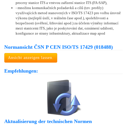
procesy stanice ITS a vrstvou zařízení stanice ITS (FA-SAP),
- množinu komunikačních požadavků a cílů (tzv. profily)
využívajících metod stanovených v ISO/TS 17423 pro volbu úrovně
výkonu (nejlepší úsilí, v reálném čase apod.), spolehlivosti a
bezpečnosti (ověření, šifrování apod.) za účelem výměny informací
mezi stanicemi ITS, jako je poskytování dat, oznámení události,
konfigurace ze strany infrastruktury, aktualizace map apod
Normansicht ČSN P CEN ISO/TS 17429 (018488)
Ansicht anzeigen lassen.
Empfehlungen:
Aktualisierung der technischen Normen