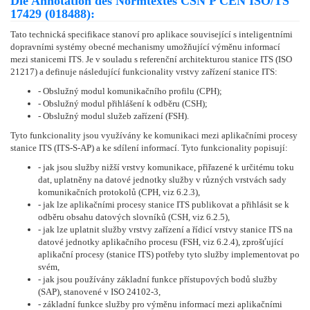
Die Annotation des Normtextes ČSN P CEN ISO/TS
17429 (018488):
Tato technická specifikace stanoví pro aplikace související s inteligentními
dopravními systémy obecné mechanismy umožňující výměnu informací
mezi stanicemi ITS. Je v souladu s referenční architekturou stanice ITS (ISO
21217) a definuje následující funkcionality vrstvy zařízení stanice ITS:
- Obslužný modul komunikačního profilu (CPH);
- Obslužný modul přihlášení k odběru (CSH);
- Obslužný modul služeb zařízení (FSH).
Tyto funkcionality jsou využívány ke komunikaci mezi aplikačními procesy
stanice ITS (ITS-S-AP) a ke sdílení informací. Tyto funkcionality popisují:
- jak jsou služby nižší vrstvy komunikace, přiřazené k určitému toku
dat, uplatněny na datové jednotky služby v různých vrstvách sady
komunikačních protokolů (CPH, viz 6.2.3),
- jak lze aplikačními procesy stanice ITS publikovat a přihlásit se k
odběru obsahu datových slovníků (CSH, viz 6.2.5),
- jak lze uplatnit služby vrstvy zařízení a řídicí vrstvy stanice ITS na
datové jednotky aplikačního procesu (FSH, viz 6.2.4), zprošťující
aplikační procesy (stanice ITS) potřeby tyto služby implementovat po
svém,
- jak jsou používány základní funkce přístupových bodů služby
(SAP), stanovené v ISO 24102-3,
- základní funkce služby pro výměnu informací mezi aplikačními