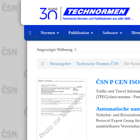
Normen
Publikation
Software
Dien
Angezeigte Währung:
€
Herausgeber
Technische Normen ČSN
Die Norm
ČSN P CEN ISO/
Traffic and Travel Inform
(TPEG) data-streams - Part
Automatische nam
Verkehrs- und Reiseinfor
Protocol Expert Group für
unmittelbaren Verwendun