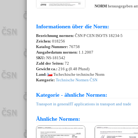
NORM
herausgegeben a
Informationen über die Norm:
Bezeichnung normen:
ČSN P CEN ISO/TS 18234-5
Zeichen:
018256
Katalog-Nummer:
76758
Ausgabedatum normen:
1.1.2007
SKU:
NS-181542
Zahl der Seiten:
72
Gewicht ca.:
216 g (0.48 Pfund)
Land:
Tschechische technische Norm
Kategorie:
Technische Normen ČSN
Kategorie - ähnliche Normen:
Transport in general
IT applications in transport and trade
Ähnliche Normen: