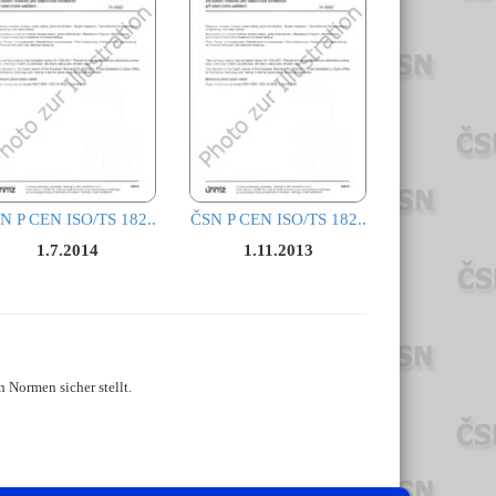
N P CEN ISO/TS 182..
ČSN P CEN ISO/TS 182..
1.7.2014
1.11.2013
 Normen sicher stellt.