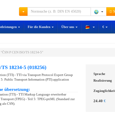
S
stleistungen
Für die Kunden
Über uns
€
 "ČSN P CEN ISO/TS 18234-5"
TS 18234-5 (018256)
Sprache
ation (TTI) - TTI via Transport Protocol Expert Group
 5: Public Transport Information (PTI) application
Realisierung
e übersetzung:
Zugänglichkei
mation (TTI) - TTI Markup Language erweiterbar
 Transport (TPEG) - Teil 5: TPEG-ptiML (Standard zur
24.40
€
g als CSN).