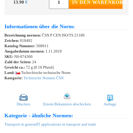
13.90
€
IN DEN WARENKORB
Informationen über die Norm:
Bezeichnung normen:
ČSN P CEN ISO/TS 21189
Zeichen:
018492
Katalog-Nummer:
508911
Ausgabedatum normen:
1.11.2019
SKU:
NS-974300
Zahl der Seiten:
24
Gewicht ca.:
72 g (0.16 Pfund)
Land:
Tschechische technische Norm
Kategorie:
Technische Normen ČSN
Drucken
Einem Bekannten abschicken
Anfrage
Kategorie - ähnliche Normen:
Transport in general
IT applications in transport and trade