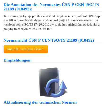
Die Annotation des Normtextes ČSN P CEN ISO/TS
21189 (018492):
Tato norma poskytuje prohlášení o shodě implementace protokolu (PICS) pro
specifikaci zkoušky shody pro službu poskytující informace o kontextové
rychlosti podle ISO/TS 17426:2016 a v souladu s příslušnými požadavky a
pokyny uvedenými v ISO/IEC 9646-7
Normansicht ČSN P CEN ISO/TS 21189 (018492)
Ansicht anzeigen lassen.
Empfehlungen:
Aktualisierung der technischen Normen