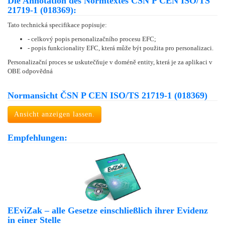
Die Annotation des Normtextes ČSN P CEN ISO/TS
21719-1 (018369):
Tato technická specifikace popisuje:
- celkový popis personalizačního procesu EFC;
- popis funkcionality EFC, která může být použita pro personalizaci.
Personalizační proces se uskutečňuje v doméně entity, která je za aplikaci v
OBE odpovědná
Normansicht ČSN P CEN ISO/TS 21719-1 (018369)
Ansicht anzeigen lassen.
Empfehlungen:
EEviZak – alle Gesetze einschließlich ihrer Evidenz
in einer Stelle