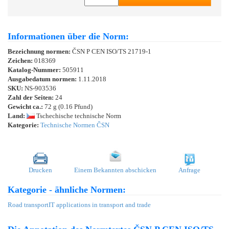
Informationen über die Norm:
Bezeichnung normen:
ČSN P CEN ISO/TS 21719-1
Zeichen:
018369
Katalog-Nummer:
505911
Ausgabedatum normen:
1.11.2018
SKU:
NS-903536
Zahl der Seiten:
24
Gewicht ca.:
72 g (0.16 Pfund)
Land:
Tschechische technische Norm
Kategorie:
Technische Normen ČSN
Drucken
Einem Bekannten abschicken
Anfrage
Kategorie - ähnliche Normen:
Road transport
IT applications in transport and trade