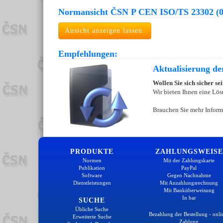
Normansicht ČSN P CEN ISO/TS 23302 (0
Ansicht anzeigen lassen.
Empfehlungen:
Aktualisierung d
Wollen Sie sich sicher s
Wir bieten Ihnen eine Lös
Brauchen Sie mehr Inform
PRODUKTE
ZAHLUNGSWEISE
Normen
Mit der Zahlungskarte
Publikation
PayPal
Software
Gegen Nachnahme
Dienstleistungen
Mit Anzahlungsrechnung
Mit Banküberweisung
In bar
SUCHE
Übliche Suche
Bezahlung der Bestellung - onli
Erweiterte Suche
Zahlung