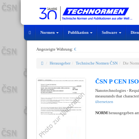
Normen
Publikation
Software
Dien
Angezeigte Währung:
€
Herausgeber
Technische Normen ČSN
Die Norm
ČSN P CEN ISO/
Nanotechnologies - Requi
measurands that character
übersetzen
NORM
herausgegeben a