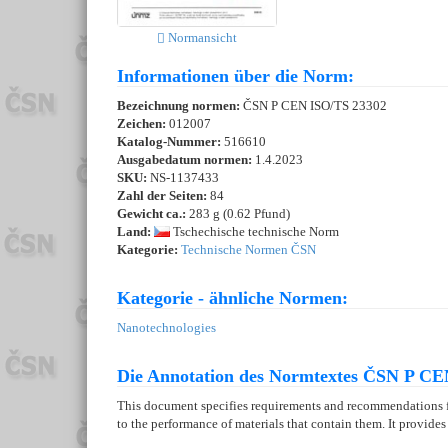
Normansicht
Informationen über die Norm:
Bezeichnung normen:
ČSN P CEN ISO/TS 23302
Zeichen:
012007
Katalog-Nummer:
516610
Ausgabedatum normen:
1.4.2023
SKU:
NS-1137433
Zahl der Seiten:
84
Gewicht ca.:
283 g (0.62 Pfund)
Land:
Tschechische technische Norm
Kategorie:
Technische Normen ČSN
Kategorie - ähnliche Normen:
Nanotechnologies
Die Annotation des Normtextes ČSN P CE
This document specifies requirements and recommendations for
to the performance of materials that contain them. It provid