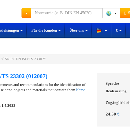
S
stleistungen
Für die Kunden
Über uns
€
 "ČSN P CEN ISO/TS 23302"
TS 23302 (012007)
Sprache
rements and recommendations for the identification of
ise nano-objects and materials that contain them
Name
Realisierung
Zugänglichkei
m
1.4.2023
24.50
€