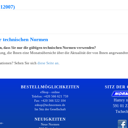
12007)
er technischen Normen
ein, dass Sie nur die gültigen technischen Normen verwenden?
ung, die Ihnen eine Monatsübersicht über die Aktualität der von Ihnen angewandten
ationen? Sehen Sie sich
diese Seite an
.
BESTELLMÖGLICHKEITEN
SITZ DER
eShop - online
Telefon: +420 566 621 759
Hamry n
Fax: +420 566 522 104
eshop@technormen.de
591 01 Z
Im Sitz der Gesellschaft
Tschech
NEUIGKEITEN
ne-
Neue Normen