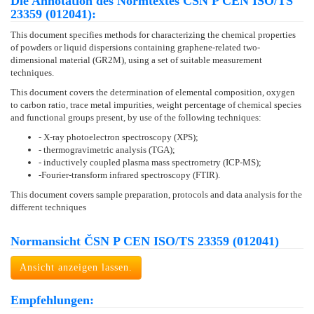
Die Annotation des Normtextes ČSN P CEN ISO/TS
23359 (012041):
This document specifies methods for characterizing the chemical properties
of powders or liquid dispersions containing graphene-related two-
dimensional material (GR2M), using a set of suitable measurement
techniques.
This document covers the determination of elemental composition, oxygen
to carbon ratio, trace metal impurities, weight percentage of chemical species
and functional groups present, by use of the following techniques:
- X-ray photoelectron spectroscopy (XPS);
- thermogravimetric analysis (TGA);
- inductively coupled plasma mass spectrometry (ICP-MS);
-Fourier-transform infrared spectroscopy (FTIR).
This document covers sample preparation, protocols and data analysis for the
different techniques
Normansicht ČSN P CEN ISO/TS 23359 (012041)
Ansicht anzeigen lassen.
Empfehlungen: