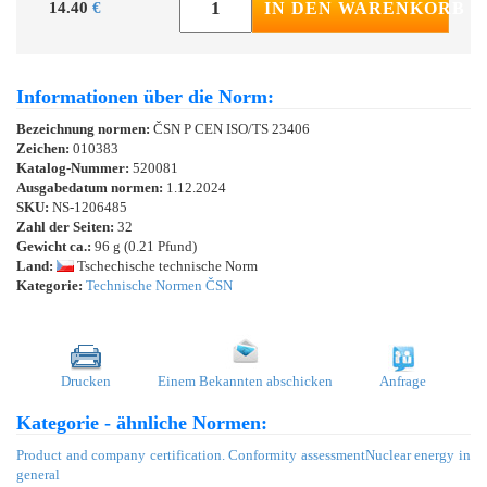
14.40
€
IN DEN WARENKORB
Informationen über die Norm:
Bezeichnung normen:
ČSN P CEN ISO/TS 23406
Zeichen:
010383
Katalog-Nummer:
520081
Ausgabedatum normen:
1.12.2024
SKU:
NS-1206485
Zahl der Seiten:
32
Gewicht ca.:
96 g (0.21 Pfund)
Land:
Tschechische technische Norm
Kategorie:
Technische Normen ČSN
Drucken
Einem Bekannten abschicken
Anfrage
Kategorie - ähnliche Normen:
Product and company certification. Conformity assessment
Nuclear energy in
general