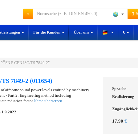
S
stleistungen
Für die Kunden
Über uns
€
 "ČSN P CEN ISO/TS 7849-2"
TS 7849-2 (011654)
Sprache
 of airborne sound power levels emitted by machinery
nt - Part 2: Engineering method including
Realisierung
uate radiation factor
Name übersetzen
Zugänglichkei
m
1.9.2022
17.90
€