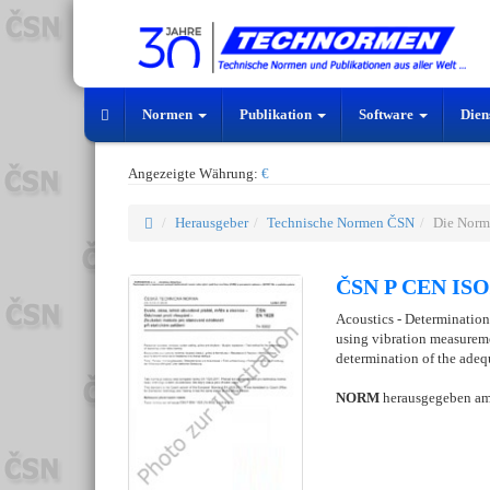
Normen
Publikation
Software
Dien
Angezeigte Währung:
€
Herausgeber
Technische Normen ČSN
Die Norm
ČSN P CEN ISO/
Acoustics - Determination
using vibration measureme
determination of the adeq
NORM
herausgegeben a