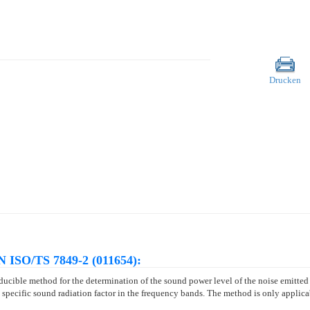
Drucken
N ISO/TS 7849-2 (011654):
oducible method for the determination of the sound power level of the noise emitte
pecific sound radiation factor in the frequency bands. The method is only applicabl