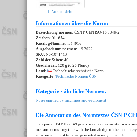
Normansicht
Informationen über die Norm:
Bezeichnung normen:
ČSN P CEN ISO/TS 7849-2
Zeichen:
011654
Katalog-Nummer:
514916
Ausgabedatum normen:
1.9.2022
SKU:
NS-1071413
Zahl der Seiten:
40
Gewicht ca.:
120 g (0.26 Pfund)
Land:
Tschechische technische Norm
Kategorie:
Technische Normen ČSN
Kategorie - ähnliche Normen:
Noise emitted by machines and equipment
Die Annotation des Normtextes ČSN P CE
This part of ISO/TS 7849 gives basic requirements for a repr
measurements, together with the knowledge of the machinery s
structures and not to noise generated aerodynamically.