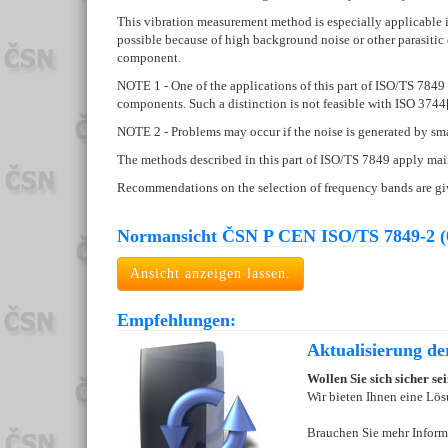
This vibration measurement method is especially applicable in
possible because of high background noise or other parasitic e
component.
NOTE 1 - One of the applications of this part of ISO/TS 7849
components. Such a distinction is not feasible with ISO 3744[
NOTE 2 - Problems may occur if the noise is generated by small
The methods described in this part of ISO/TS 7849 apply mainl
Recommendations on the selection of frequency bands are g
Normansicht ČSN P CEN ISO/TS 7849-2 (
Ansicht anzeigen lassen.
Empfehlungen:
Aktualisierung d
Wollen Sie sich sicher s
Wir bieten Ihnen eine Lös
Brauchen Sie mehr Inform