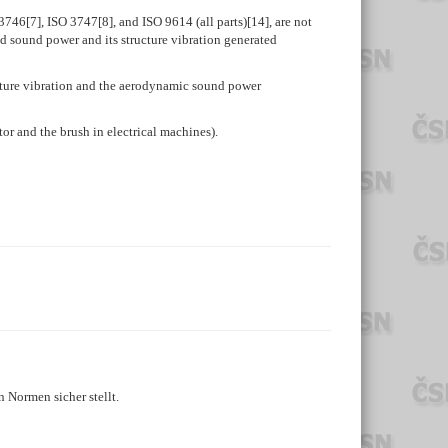
3746[7], ISO 3747[8], and ISO 9614 (all parts)[14], are not
ted sound power and its structure vibration generated
ucture vibration and the aerodynamic sound power
or and the brush in electrical machines).
 Normen sicher stellt.