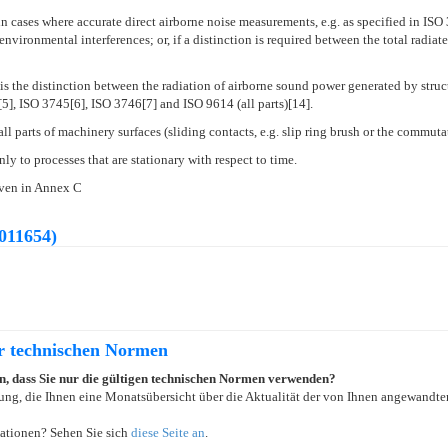
 cases where accurate direct airborne noise measurements, e.g. as specified in ISO 
nvironmental interferences; or, if a distinction is required between the total radia
 is the distinction between the radiation of airborne sound power generated by str
5], ISO 3745[6], ISO 3746[7] and ISO 9614 (all parts)[14].
 parts of machinery surfaces (sliding contacts, e.g. slip ring brush or the commutat
y to processes that are stationary with respect to time.
iven in Annex C
011654)
er technischen Normen
ein, dass Sie nur die gültigen technischen Normen verwenden?
ung, die Ihnen eine Monatsübersicht über die Aktualität der von Ihnen angewandten
ationen? Sehen Sie sich
diese Seite an
.