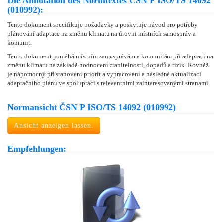
Die Annotation des Normtextes ČSN P ISO/TS 14092
(010992):
Tento dokument specifikuje požadavky a poskytuje návod pro potřeby
plánování adaptace na změnu klimatu na úrovni místních samospráv a
komunit.
Tento dokument pomáhá místním samosprávám a komunitám při adaptaci na
změnu klimatu na základě hodnocení zranitelnosti, dopadů a rizik. Rovněž
je nápomocný při stanovení priorit a vypracování a následné aktualizaci
adaptačního plánu ve spolupráci s relevantními zaintaresovanými stranami
Normansicht ČSN P ISO/TS 14092 (010992)
Ansicht anzeigen lassen.
Empfehlungen: