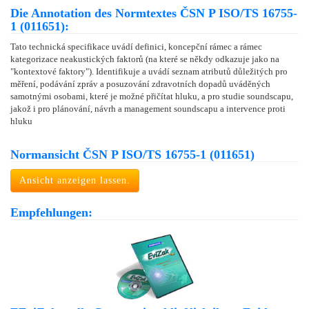
Die Annotation des Normtextes ČSN P ISO/TS 16755-
1 (011651):
Tato technická specifikace uvádí definici, koncepční rámec a rámec
kategorizace neakustických faktorů (na které se někdy odkazuje jako na
"kontextové faktory"). Identifikuje a uvádí seznam atributů důležitých pro
měření, podávání zpráv a posuzování zdravotních dopadů uváděných
samotnými osobami, které je možné přičítat hluku, a pro studie soundscapu,
jakož i pro plánování, návrh a management soundscapu a intervence proti
hluku
Normansicht ČSN P ISO/TS 16755-1 (011651)
Ansicht anzeigen lassen.
Empfehlungen: