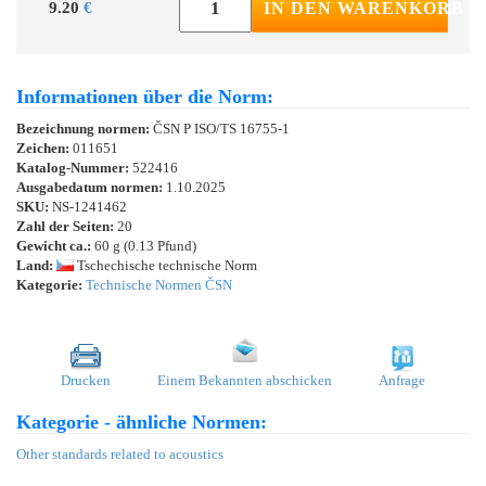
9.20
€
IN DEN WARENKORB
Informationen über die Norm:
Bezeichnung normen:
ČSN P ISO/TS 16755-1
Zeichen:
011651
Katalog-Nummer:
522416
Ausgabedatum normen:
1.10.2025
SKU:
NS-1241462
Zahl der Seiten:
20
Gewicht ca.:
60 g (0.13 Pfund)
Land:
Tschechische technische Norm
Kategorie:
Technische Normen ČSN
Drucken
Einem Bekannten abschicken
Anfrage
Kategorie - ähnliche Normen:
Other standards related to acoustics