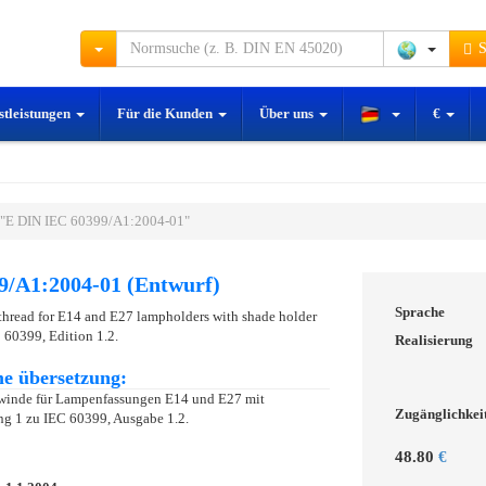
S
stleistungen
Für die Kunden
Über uns
€
 "E DIN IEC 60399/A1:2004-01"
9/A1:2004-01 (Entwurf)
Sprache
l thread for E14 and E27 lampholders with shade holder
 60399, Edition 1.2.
Realisierung
e übersetzung:
ewinde für Lampenfassungen E14 und E27 mit
Zugänglichkei
ng 1 zu IEC 60399, Ausgabe 1.2.
48.80
€