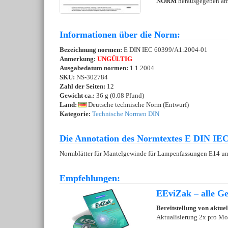
NORM
herausgegeben a
Informationen über die Norm:
Bezeichnung normen:
E DIN IEC 60399/A1:2004-01
Anmerkung:
UNGÜLTIG
Ausgabedatum normen:
1.1.2004
SKU:
NS-302784
Zahl der Seiten:
12
Gewicht ca.:
36 g (0.08 Pfund)
Land:
Deutsche technische Norm (Entwurf)
Kategorie:
Technische Normen DIN
Die Annotation des Normtextes E DIN IEC
Normblätter für Mantelgewinde für Lampenfassungen E14 un
Empfehlungen:
EEviZak – alle Ges
Bereitstellung von aktue
Aktualisierung 2x pro Mo