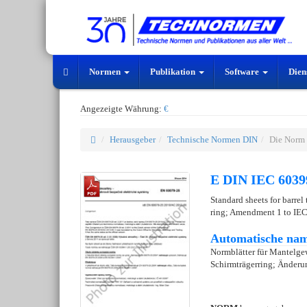
Normen
Publikation
Software
Dien
Angezeigte Währung:
€
Herausgeber
Technische Normen DIN
Die Norm
E DIN IEC 6039
Standard sheets for barre
ring; Amendment 1 to IEC
Automatische nam
Normblätter für Mantelg
Schirmträgerring; Änderu