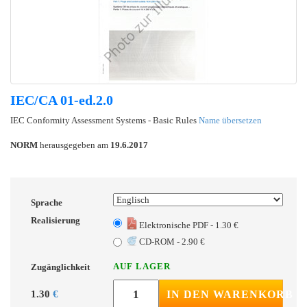
IEC/CA 01-ed.2.0
IEC Conformity Assessment Systems - Basic Rules
Name übersetzen
NORM
herausgegeben am
19.6.2017
Sprache
Realisierung
Elektronische PDF - 1.30 €
CD-ROM - 2.90 €
AUF LAGER
Zugänglichkeit
1.30
€
IN DEN WARENKORB