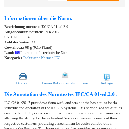
Informationen über die Norm:
Bezeichnung normen:
IEC/CA 01-ed.2.0
Ausgabedatum normen:
19.6.2017
SKU:
NS-800340
Zahl der Seiten:
23
Gewicht ca.:
69 g (0.15 Pfund)
Land:
Internationale technische Norm
Kategorie:
Technische Normen IEC
Drucken
Einem Bekannten abschicken
Anfrage
Die Annotation des Normtextes IEC/CA 01-ed.2.0 :
IEC CA 01:2017 provides a framework and sets out the basic rules for the
structure and operation of the IEC CA Systems. This harmonized set of rules
ensures that the Systems operate in a consistent and transparent manner while
allowing flexibility for the individual Systems to serve the needs of their
respective customers, providing a mechanism for easier collaboration
between the Systems. This harmonization also provides an opportunity to