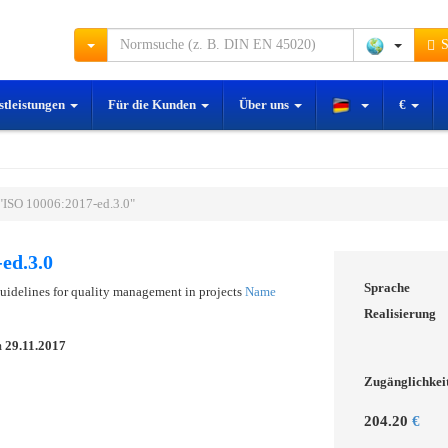
S
stleistungen
Für die Kunden
Über uns
€
"ISO 10006:2017-ed.3.0"
ed.3.0
Sprache
delines for quality management in projects
Name
Realisierung
m
29.11.2017
Zugänglichkei
204.20
€