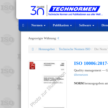
Normen
Publikation
Software
Dien
Angezeigte Währung:
€
Herausgeber
Technische Normen ISO
Die Norm 
ISO 10006:2017-
Quality management — Gui
übersetzen
NORM
herausgegeben a