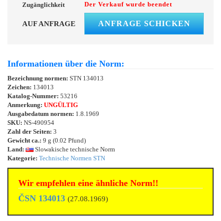
Der Verkauf wurde beendet
Zugänglichkeit
ANFRAGE SCHICKEN
AUF ANFRAGE
Informationen über die Norm:
Bezeichnung normen:
STN 134013
Zeichen:
134013
Katalog-Nummer:
53216
Anmerkung:
UNGÜLTIG
Ausgabedatum normen:
1.8.1969
SKU:
NS-490954
Zahl der Seiten:
3
Gewicht ca.:
9 g (0.02 Pfund)
Land:
Slowakische technische Norm
Kategorie:
Technische Normen STN
Wir empfehlen eine ähnliche Norm!!
ČSN 134013
(27.08.1969)