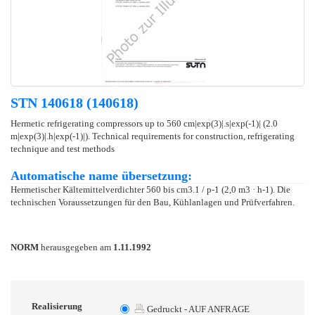
STN 140618 (140618)
Hermetic refrigerating compressors up to 560 cm|exp(3)|.s|exp(-1)| (2.0
m|exp(3)|.h|exp(-1)|). Technical requirements for construction, refrigerating
technique and test methods
Automatische name übersetzung:
Hermetischer Kältemittelverdichter 560 bis cm3.1 / p-1 (2,0 m3 · h-1). Die
technischen Voraussetzungen für den Bau, Kühlanlagen und Prüfverfahren.
NORM
herausgegeben am
1.11.1992
Realisierung
Gedruckt - AUF ANFRAGE