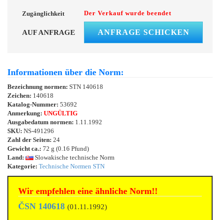
Der Verkauf wurde beendet
Zugänglichkeit
ANFRAGE SCHICKEN
AUF ANFRAGE
Informationen über die Norm:
Bezeichnung normen:
STN 140618
Zeichen:
140618
Katalog-Nummer:
53692
Anmerkung:
UNGÜLTIG
Ausgabedatum normen:
1.11.1992
SKU:
NS-491296
Zahl der Seiten:
24
Gewicht ca.:
72 g (0.16 Pfund)
Land:
Slowakische technische Norm
Kategorie:
Technische Normen STN
Wir empfehlen eine ähnliche Norm!!
ČSN 140618
(01.11.1992)