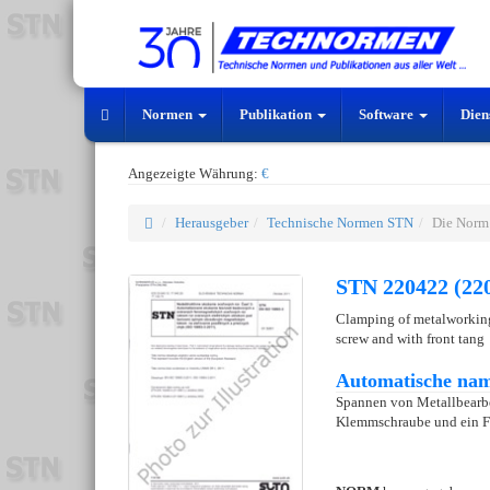
Normen
Publikation
Software
Dien
Angezeigte Währung:
€
Herausgeber
Technische Normen STN
Die Norm
STN 220422 (22
Clamping of metalworking 
screw and with front tang
Automatische nam
Spannen von Metallbearb
Klemmschraube und ein Fr