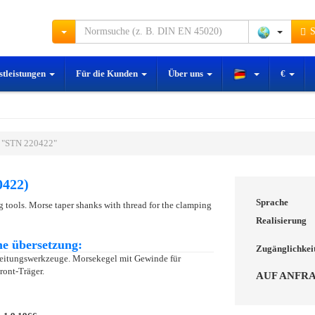
S
stleistungen
Für die Kunden
Über uns
€
 "STN 220422"
0422)
Sprache
tools. Morse taper shanks with thread for the clamping
Realisierung
e übersetzung:
Zugänglichkei
eitungswerkzeuge. Morsekegel mit Gewinde für
ont-Träger.
AUF ANFR