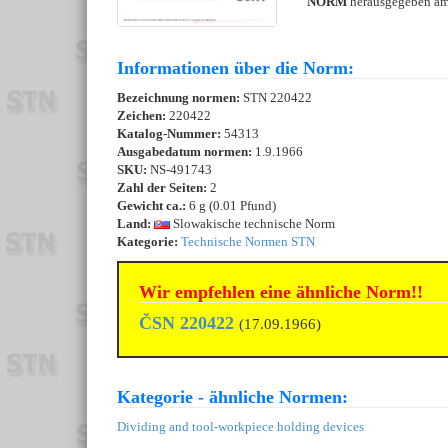
NORM
herausgegeben a
Informationen über die Norm:
Bezeichnung normen:
STN 220422
Zeichen:
220422
Katalog-Nummer:
54313
Ausgabedatum normen:
1.9.1966
SKU:
NS-491743
Zahl der Seiten:
2
Gewicht ca.:
6 g (0.01 Pfund)
Land:
Slowakische technische Norm
Kategorie:
Technische Normen STN
Wir empfehlen eine ähnliche Norm!!
ČSN 220422
(17.09.1966)
Kategorie - ähnliche Normen:
Dividing and tool-workpiece holding devices