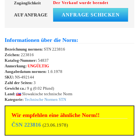
Der Verkauf wurde beendet
Zugänglichkeit
ANFRAGE SCHICKEN
AUF ANFRAGE
Informationen über die Norm:
Bezeichnung normen:
STN 223816
Zeichen:
223816
Katalog-Nummer:
54837
Anmerkung:
UNGÜLTIG
Ausgabedatum normen:
1.6.1978
SKU:
NS-492144
Zahl der Seiten:
3
Gewicht ca.:
9 g (0.02 Pfund)
Land:
Slowakische technische Norm
Kategorie:
Technische Normen STN
Wir empfehlen eine ähnliche Norm!!
ČSN 223816
(23.06.1978)