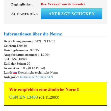
Der Verkauf wurde beendet
Zugänglichkeit
ANFRAGE SCHICKEN
AUF ANFRAGE
Informationen über die Norm:
Bezeichnung normen:
STN EN 13403
Zeichen:
120510
Katalog-Nummer:
92695
Ausgabedatum normen:
1.4.2004
SKU:
NS-510949
Zahl der Seiten:
20
Gewicht ca.:
60 g (0.13 Pfund)
Land:
Slowakische technische Norm
Kategorie:
Technische Normen STN
Wir empfehlen eine ähnliche Norm!!
ČSN EN 13403
(01.11.2003)