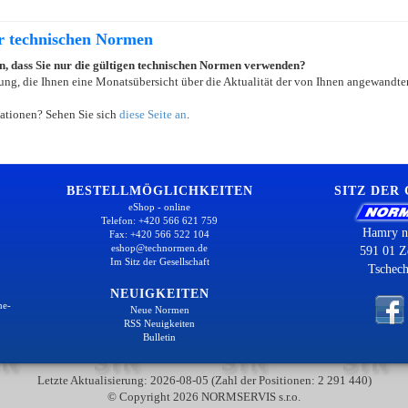
er technischen Normen
ein, dass Sie nur die gültigen technischen Normen verwenden?
ung, die Ihnen eine Monatsübersicht über die Aktualität der von Ihnen angewandten
ationen? Sehen Sie sich
diese Seite an
.
BESTELLMÖGLICHKEITEN
SITZ DER
eShop - online
Telefon: +420 566 621 759
Hamry n
Fax: +420 566 522 104
eshop@technormen.de
591 01 Z
Im Sitz der Gesellschaft
Tschech
NEUIGKEITEN
ne-
Neue Normen
RSS Neuigkeiten
Bulletin
Letzte Aktualisierung: 2026-08-05 (Zahl der Positionen: 2 291 440)
© Copyright 2026 NORMSERVIS s.r.o.