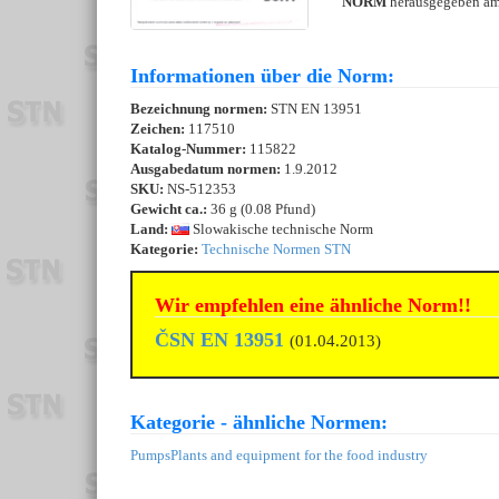
NORM
herausgegeben a
Informationen über die Norm:
Bezeichnung normen:
STN EN 13951
Zeichen:
117510
Katalog-Nummer:
115822
Ausgabedatum normen:
1.9.2012
SKU:
NS-512353
Gewicht ca.:
36 g (0.08 Pfund)
Land:
Slowakische technische Norm
Kategorie:
Technische Normen STN
Wir empfehlen eine ähnliche Norm!!
ČSN EN 13951
(01.04.2013)
Kategorie - ähnliche Normen:
Pumps
Plants and equipment for the food industry