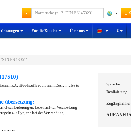
S
stleistungen
Für die Kunden
Über uns
€
 "STN EN 13951"
117510)
Sprache
irements.Agrifoodstuffs equipment.Design rules to
Realisierung
e übersetzung:
Zugänglichkei
erheitsanforderungen. Lebensmittel-Verarbeitung
sregeln zur Hygiene bei der Verwendung.
AUF ANFR