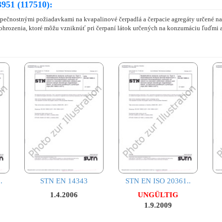
951 (117510):
pečnostnými požiadavkami na kvapalinové čerpadlá a čerpacie agregáty určené na
ohrozenia, ktoré môžu vzniknúť pri čerpaní látok určených na konzumáciu ľuďmi a 
.
STN EN 14343
STN EN ISO 20361..
1.4.2006
UNGÜLTIG
1.9.2009