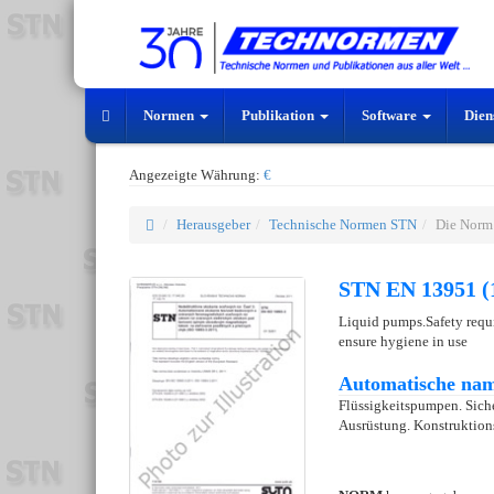
Normen
Publikation
Software
Dien
Angezeigte Währung:
€
Herausgeber
Technische Normen STN
Die Norm
STN EN 13951 (
Liquid pumps.Safety requ
ensure hygiene in use
Automatische nam
Flüssigkeitspumpen. Sich
Ausrüstung. Konstruktion