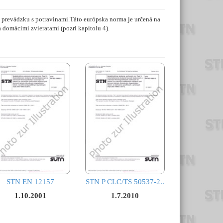
 prevádzku s potravinami.Táto európska norma je určená na
domácimi zvieratami (pozri kapitolu 4).
STN EN 12157
STN P CLC/TS 50537-2..
1.10.2001
1.7.2010