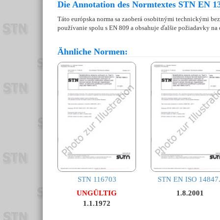
Die Annotation des Normtextes STN EN 13
Táto európska norma sa zaoberá osobitnými technickými bez
používanie spolu s EN 809 a obsahuje ďalšie požiadavky na 
Ähnliche Normen:
STN 116703
STN EN ISO 14847.
UNGÜLTIG
1.8.2001
1.1.1972