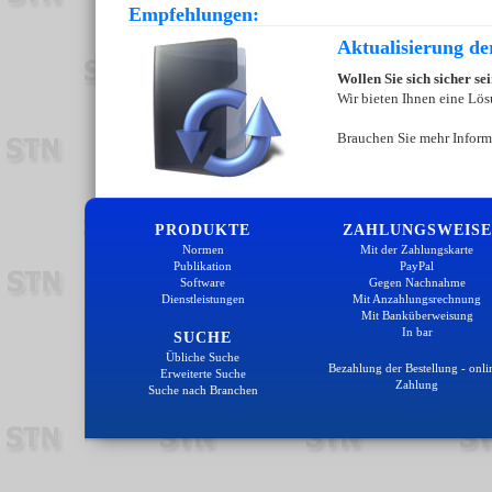
Empfehlungen:
Aktualisierung d
Wollen Sie sich sicher s
Wir bieten Ihnen eine Lös
Brauchen Sie mehr Inform
PRODUKTE
ZAHLUNGSWEISE
Normen
Mit der Zahlungskarte
Publikation
PayPal
Software
Gegen Nachnahme
Dienstleistungen
Mit Anzahlungsrechnung
Mit Banküberweisung
In bar
SUCHE
Übliche Suche
Bezahlung der Bestellung - onli
Erweiterte Suche
Zahlung
Suche nach Branchen