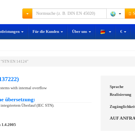
S
stleistungen
Für die Kunden
Über uns
€
 "STN EN 14124"
137222)
Sprache
isterns with internal overflow
Realisierung
e übersetzung:
 integriertem Überlauf (IEC STN).
Zugänglichkei
AUF ANFR
m
1.4.2005