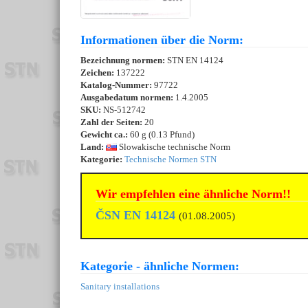
Informationen über die Norm:
Bezeichnung normen:
STN EN 14124
Zeichen:
137222
Katalog-Nummer:
97722
Ausgabedatum normen:
1.4.2005
SKU:
NS-512742
Zahl der Seiten:
20
Gewicht ca.:
60 g (0.13 Pfund)
Land:
Slowakische technische Norm
Kategorie:
Technische Normen STN
Wir empfehlen eine ähnliche Norm!!
ČSN EN 14124
(01.08.2005)
Kategorie - ähnliche Normen:
Sanitary installations