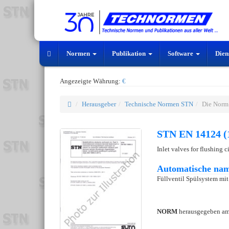
Normen
Publikation
Software
Dien
Angezeigte Währung:
€
Herausgeber
Technische Normen STN
Die Norm
STN EN 14124 (
Inlet valves for flushing c
Automatische nam
Füllventil Spülsystem mit
NORM
herausgegeben a